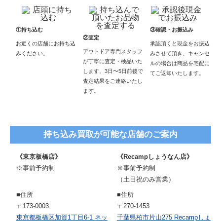
①持ち込む
③確認・お振込み
②査定
お近くの店舗にお持ち込
承認頂くと現金をお振込
アウトドア専門スタッフ
みください。
みさせて頂き、キャンセ
が丁寧に査定・検品いた
ルの場合は商品を宅配に
します。3日〜5日前後で
てご返却いたします。
査定結果をご連絡いたし
ます。
持ち込み買取が可能な店舗のご案内
《東京板橋店》
《Recampしょうなん店》
※事前予約制
※事前予約制
（土日祝のみ営業）
■住所
■住所
〒173-0003
〒270-1453
東京都板橋区加賀1丁目6-1 ネッ
千葉県柏市片山275 Recampしょ