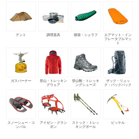
テント
調理器具
寝袋・シュラフ
エアマット・イン
フレータブルマッ
ト
ガスバーナー
登山・トレッキン
登山靴・トレッキ
ザック・リュッ
グウェア
ングシューズ
ク・バックパック
スノーシュー・コ
アイゼン・クラン
ストック・トレッ
ピッケル
ンパル
ポン
キングポール