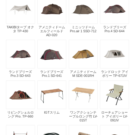
TAKIBIタープ オク
アメニティドーム
ミニッツドーム
ランドブリーズ
タ TP-430
エルフィールド
Pro.air 1 SSD-712
Pro.4 SD-644
AD-020
ランドブリーズ
ランドブリーズ
アメニティドーム
ランドロック アイ
Pro.3 SD-643
Pro.1 SD-641
M SDE-001RH
ボリー TP-671IV
リビングシェルロ
IGTスリム
ワンアクションテ
ローチェアショー
ング Pro. TP-660
ーブルロング竹 LV-
ト アイボリー LV-
015T
091IV