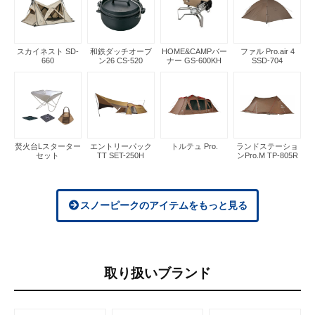
スカイネスト SD-
和鉄ダッチオーブ
HOME&CAMPバー
ファル Pro.air 4
660
ン26 CS-520
ナー GS-600KH
SSD-704
焚火台Lスターター
エントリーパック
トルテュ Pro.
ランドステーショ
セット
TT SET-250H
ンPro.M TP-805R
スノーピークのアイテムをもっと見る
取り扱いブランド