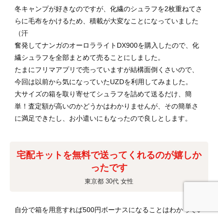
冬キャンプが好きなのですが、化繊のシュラフを2枚重ねてさ
らに毛布をかけるため、積載が大変なことになっていました
（汗
奮発してナンガのオーロラライトDX900を購入したので、化
繊シュラフを全部まとめて売ることにしました。
たまにフリマアプリで売っていますが結構面倒くさいので、
今回は以前から気になっていたUZDを利用してみました。
大サイズの箱を取り寄せてシュラフを詰めて送るだけ、簡
単！査定額が高いのかどうかはわかりませんが、その簡単さ
に満足できたし、お小遣いにもなったので良しとします。
宅配キットを無料で送ってくれるのが嬉しか
ったです
東京都 30代 女性
自分で箱を用意すれば500円ボーナスになることはわかってい