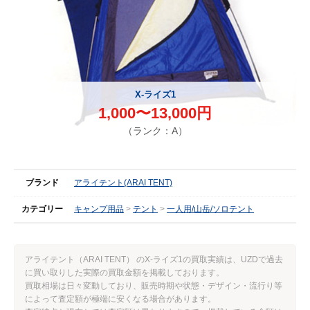
X-ライズ1
1,000〜13,000円
（ランク：A）
ブランド
アライテント(ARAI TENT)
カテゴリー
キャンプ用品
テント
一人用/山岳/ソロテント
アライテント（ARAI TENT） のX-ライズ1の買取実績は、UZDで過去
に買い取りした実際の買取金額を掲載しております。
買取相場は日々変動しており、販売時期や状態・デザイン・流行り等
によって査定額が極端に安くなる場合があります。