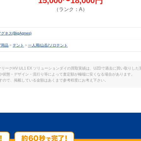
15,000〜18,000円
（ランク：A）
ネス(BigAgnes)
プ用品
テント
一人用/山岳/ソロテント
ライクリークHV UL1 EX ソリューションダイの買取実績は、UZDで過去に買い取り
や状態・デザイン・流行り等によって査定額が極端に安くなる場合があります。
すので、掲載している金額はあくまで参考程度にお考え下さい。