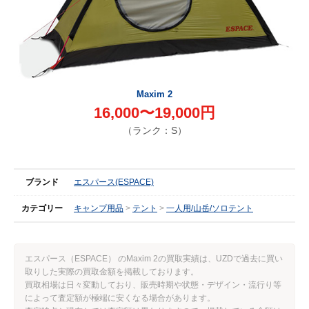
Maxim 2
16,000〜19,000円
（ランク：S）
ブランド
エスパース(ESPACE)
カテゴリー
キャンプ用品
テント
一人用/山岳/ソロテント
エスパース（ESPACE） のMaxim 2の買取実績は、UZDで過去に買い
取りした実際の買取金額を掲載しております。
買取相場は日々変動しており、販売時期や状態・デザイン・流行り等
によって査定額が極端に安くなる場合があります。