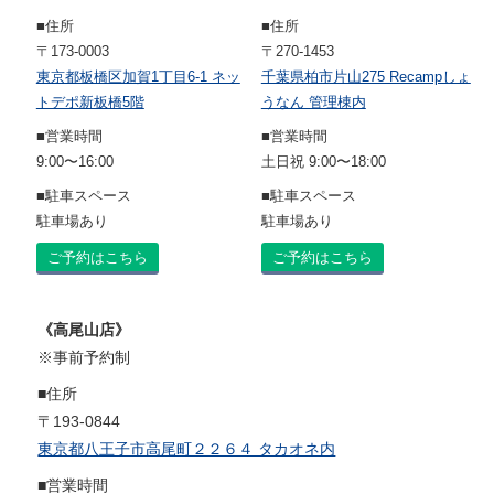
■住所
■住所
〒173-0003
〒270-1453
東京都板橋区加賀1丁目6-1 ネッ
千葉県柏市片山275 Recampしょ
トデポ新板橋5階
うなん 管理棟内
■営業時間
■営業時間
9:00〜16:00
土日祝 9:00〜18:00
■駐車スペース
■駐車スペース
駐車場あり
駐車場あり
ご予約はこちら
ご予約はこちら
《高尾山店》
※事前予約制
■住所
〒193-0844
東京都八王子市高尾町２２６４ タカオネ内
■営業時間