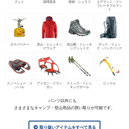
テント
調理器具
寝袋・シュラフ
エアマット・イン
フレータブルマッ
ト
ガスバーナー
登山・トレッキン
登山靴・トレッキ
ザック・リュッ
グウェア
ングシューズ
ク・バックパック
スノーシュー・コ
アイゼン・クラン
ストック・トレッ
ピッケル
ンパル
ポン
キングポール
パンツ以外にも、
さまざまなキャンプ・登山用品の買い取りが可能です。
取り扱いアイテムをすべて見る