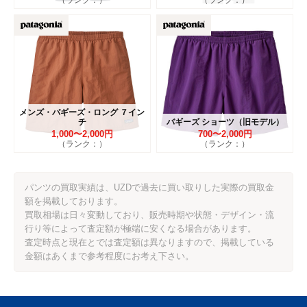
（ランク：）
（ランク：）
メンズ・バギーズ・ロング ７イン
チ
バギーズ ショーツ（旧モデル）
1,000〜2,000円
700〜2,000円
（ランク：）
（ランク：）
パンツの買取実績は、UZDで過去に買い取りした実際の買取金
額を掲載しております。
買取相場は日々変動しており、販売時期や状態・デザイン・流
行り等によって査定額が極端に安くなる場合があります。
査定時点と現在とでは査定額は異なりますので、掲載している
金額はあくまで参考程度にお考え下さい。