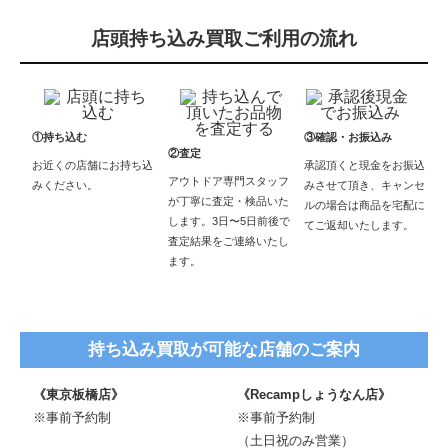
店頭持ち込み買取ご利用の流れ
①持ち込む
③確認・お振込み
②査定
お近くの店舗にお持ち込
承認頂くと現金をお振込
アウトドア専門スタッフ
みください。
みさせて頂き、キャンセ
が丁寧に査定・検品いた
ルの場合は商品を宅配に
します。3日〜5日前後で
てご返却いたします。
査定結果をご連絡いたし
ます。
持ち込み買取が可能な店舗のご案内
《東京板橋店》
《Recampしょうなん店》
※事前予約制
※事前予約制
（土日祝のみ営業）