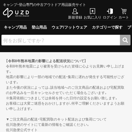
キャンプ・登山専門の中古アウトドア用品販売サイト
新規登録
お気に入り
ログイン
カート
キャンプ用品
登山用品
ウェア/フットウェア
カテゴリーで探す
ブ
【令和8年熊本地震の影響による配送状況について】
令和8年熊本地震により被害を受けられた皆様に心よりお見舞い申し上げま
す。
地震の影響により一部の地域での配送・集荷に遅れが発生する可能性がござ
います。
また今後の状況によっては、該当地域へのご注文商品の配達および宅配買取
のお申込みを一旦キャンセルさせていただく場合もございます。
※集荷依頼につきましては余裕を持った日付の設定をお願い致します。
お客様には大変ご迷惑をおかけしますが、何卒ご理解くださいますようお願
い申し上げます。
▼ご注文商品の配送・宅配買取のキット配送および集荷について
佐川急便のサイトにて最新の情報をご確認ください。
佐川急便公式サイト