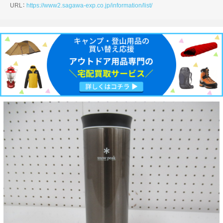
URL：
https://www2.sagawa-exp.co.jp/information/list/