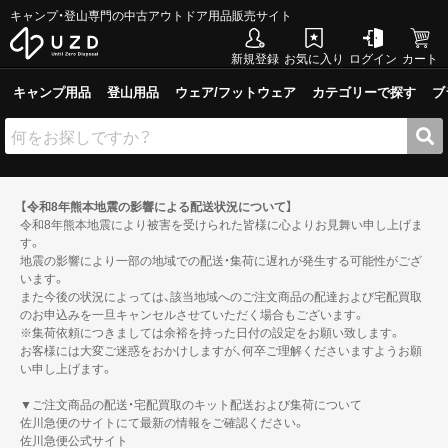
キャンプ・登山専門の中古アウトドア用品販売サイト
新規登録
お気に入り
ログイン
カート
キャンプ用品
登山用品
ウェア/フットウェア
カテゴリーで探す
ブ
【令和8年熊本地震の影響による配送状況について】
令和8年熊本地震により被害を受けられた皆様に心よりお見舞い申し上げま
す。
地震の影響により一部の地域での配送・集荷に遅れが発生する可能性がござ
います。
また今後の状況によっては、該当地域へのご注文商品の配達および宅配買取
のお申込みを一旦キャンセルさせていただく場合もございます。
※集荷依頼につきましては余裕を持った日付の設定をお願い致します。
お客様には大変ご迷惑をおかけしますが、何卒ご理解くださいますようお願
い申し上げます。
▼ご注文商品の配送・宅配買取のキット配送および集荷について
佐川急便のサイトにて最新の情報をご確認ください。
佐川急便公式サイト