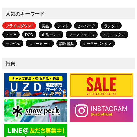
人気のキーワード
プライスダウン！
美品
テント
ヒルバーグ
ランタン
チェア
DOD
山岳テント
ノースフェイス
ヘリノックス
モンベル
スノーピーク
調理器具
クーラーボックス
特集