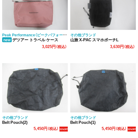
Peak Performance（ピークパフォーマンス）
その他ブランド
デツアー トラベル ケース
山旅 X-PAC スマホポーチL
new
3,025円
3,630円
（税込）
（税込）
その他ブランド
その他ブランド
Belt Pouch(2)
Belt Pouch(1)
5,450円
5,450円
（税込）
（税込）
35%OFF
35%OFF