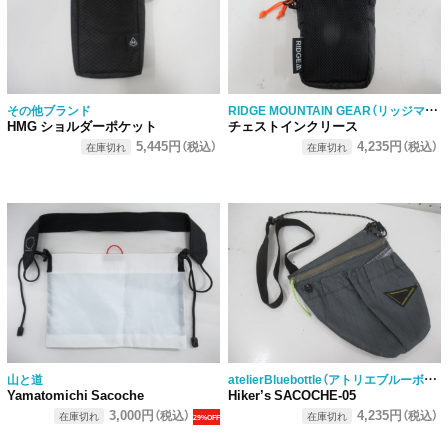
RIDGE MOUNTAIN GEAR（リッジマウンテンギア）
その他ブランド
HMG ショルダーポケット
チェストインクリース
5,445円
4,235円
（税込）
（税込）
在庫切れ
在庫切れ
atelierBluebottle（アトリエブルーボトル）
山と道
Yamatomichi Sacoche
Hiker’s SACOCHE-05
3,000円
4,235円
（税込）
（税込）
在庫切れ
在庫切れ
29%OFF