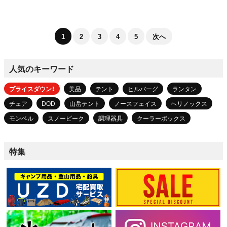
1
2
3
4
5
次へ
人気のキーワード
プライスダウン！
美品
テント
ヒルバーグ
ランタン
チェア
DOD
山岳テント
ノースフェイス
ヘリノックス
モンベル
スノーピーク
調理器具
クーラーボックス
特集