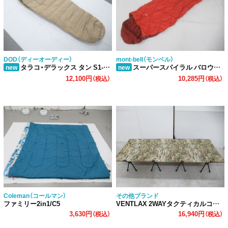
DOD（ディーオーディー）
mont-bell（モンベル）
タラコ・デラックス タン S1-927-TN (1)
スーパースパイラル バロウバッグ#3 L/ZIP
new
new
12,100円
10,285円
（税込）
（税込）
Coleman（コールマン）
その他ブランド
ファミリー2in1/C5
VENTLAX 2WAYタクティカルコット ワイド (1)
3,630円
16,940円
（税込）
（税込）