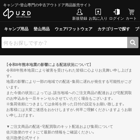
キャンプ・登山専門の中古アウトドア用品販売サイト
新規登録
お気に入り
ログイン
カート
キャンプ用品
登山用品
ウェア/フットウェア
カテゴリーで探す
ブ
【令和8年熊本地震の影響による配送状況について】
令和8年熊本地震により被害を受けられた皆様に心よりお見舞い申し上げま
す。
地震の影響により一部の地域での配送・集荷に遅れが発生する可能性がござ
います。
また今後の状況によっては、該当地域へのご注文商品の配達および宅配買取
のお申込みを一旦キャンセルさせていただく場合もございます。
※集荷依頼につきましては余裕を持った日付の設定をお願い致します。
お客様には大変ご迷惑をおかけしますが、何卒ご理解くださいますようお願
い申し上げます。
▼ご注文商品の配送・宅配買取のキット配送および集荷について
佐川急便のサイトにて最新の情報をご確認ください。
佐川急便公式サイト