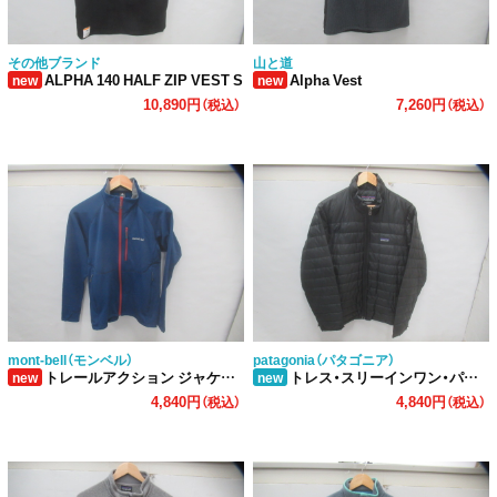
その他ブランド
山と道
ALPHA 140 HALF ZIP VEST S
Alpha Vest
new
new
10,890円
7,260円
（税込）
（税込）
mont-bell（モンベル）
patagonia（パタゴニア）
トレールアクション ジャケット メンズ
トレス・スリーインワン・パーカ インナー
new
new
4,840円
4,840円
（税込）
（税込）