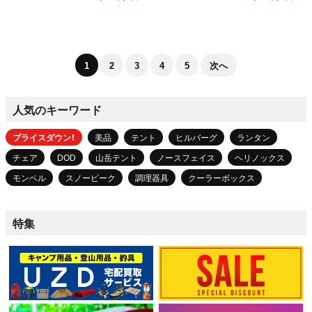
1
2
3
4
5
次へ
人気のキーワード
プライスダウン！
美品
テント
ヒルバーグ
ランタン
チェア
DOD
山岳テント
ノースフェイス
ヘリノックス
モンベル
スノーピーク
調理器具
クーラーボックス
特集