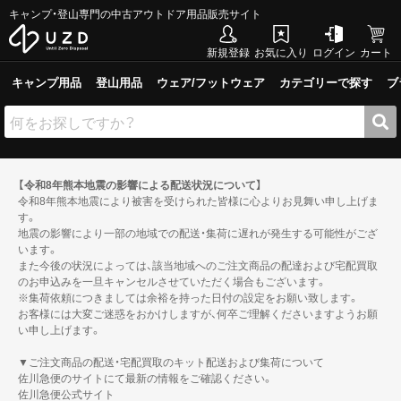
キャンプ・登山専門の中古アウトドア用品販売サイト
新規登録
お気に入り
ログイン
カート
キャンプ用品
登山用品
ウェア/フットウェア
カテゴリーで探す
ブ
【令和8年熊本地震の影響による配送状況について】
令和8年熊本地震により被害を受けられた皆様に心よりお見舞い申し上げま
す。
地震の影響により一部の地域での配送・集荷に遅れが発生する可能性がござ
います。
また今後の状況によっては、該当地域へのご注文商品の配達および宅配買取
のお申込みを一旦キャンセルさせていただく場合もございます。
※集荷依頼につきましては余裕を持った日付の設定をお願い致します。
お客様には大変ご迷惑をおかけしますが、何卒ご理解くださいますようお願
い申し上げます。
▼ご注文商品の配送・宅配買取のキット配送および集荷について
佐川急便のサイトにて最新の情報をご確認ください。
佐川急便公式サイト