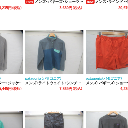
メンズ・バギーズ・ショーツ 5インチ
メンズ・ラインド・イスマス・コーチ
new
new
4,235円
3,630円
20,5
（税込）
（税込）
）
patagonia（パタゴニア）
patagonia（パタゴニア）
ー・ジャケット
メンズ・ライトウェイト・シンチラ・スナップT・プルオーバー
メンズ・バギーズ・ショーツ 
5,445円
7,865円
4,2
（税込）
（税込）