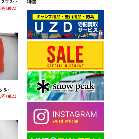
特集
ズ・ジャケット
70円
（税込）
5インチ
35円
（税込）