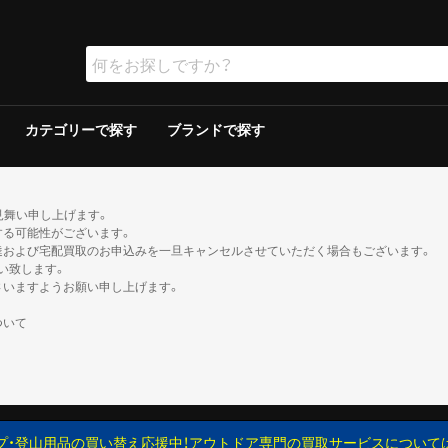
カテゴリーで探す
ブランドで探す
ラー
ラー
保冷器具その他
ッド
グリルその他
ーその他
テリー
ソリン
イト
ト
ンタンその他
ブン
の他
ケロシン
の他
ー
ダブルウォールテント
シングルウォールテント
ツェルト・シェルター・その他
ダウンシュラフ
化繊シュラフ
シュラフカバー
マット
寝具その他
デイバック（〜29L）
中型バックパック（30〜49L）
大型バックパック（50L〜）
バックパックその他
アウトドアウォッチ
サングラス
ハイドレーション/ボトル
ヘルメット
登山その他
ピッケル
アイゼン
スノーシュー/ワカン
スノーギアその他
クッカー
クッカーその他
ガソリン/ケロシン
ガス用
バーナーその他
アクセサリー
アウター
ミッドレイヤー
トップス／ベースレイヤー
ボトムス
レインスーツ
メンズその他
アウター
ミッドレイヤー
トップス／ベースレイヤー
ボトムス
レインスーツ
レディースその他
110cm以下
120〜140cm
150cm以上
帽子
ネックウォーマー・バラクラバ
手袋・グローブ
服飾小物その他
23cm未満
23cm〜
24cm〜
25cm〜
26cm〜
27cm〜
28cm〜
29cm以上
ゲイター
2ルームテント
ドームテント
その他テント
スクリーン/シェルター
ヘキサ/レクタタープ
その他タープ
マミー型
封筒型
炭
ガス
シングルバーナー
ツーバーナー
シングルバーナー
ツーバーナー
背負子・ベビーキャリー
トレイルランバック
ショルダーバック
ウエストバック
ダッフル・ボストンバッ
ポーチ
ザックカバー
背負子・ベビーキャリー
シングルバーナー
ツーバーナー
シングルバーナー
ツーバーナー
XS以下
S
M
L
XL以上
XS以下
S
M
L
XL以上
XS以下
S
M
L
XL以上
XS以下
S
M
L
XL以上
XS以下
S
M
L
XL以上
XS以下
S
M
L
XL以上
XS以下
S
M
L
XL以上
XS以下
S
M
L
XL以上
XS以下
S
M
L
XL以上
XS以下
S
M
L
XL以上
XS以下
S
M
L
XL以上
XS以下
S
M
L
XL以上
トレッキン
クライミン
サンダル
ブーツ
カジュアル
トレッキン
クライミン
サンダル
ブーツ
カジュアル
トレッキン
クライミン
サンダル
ブーツ
カジュアル
トレッキン
クライミン
サンダル
ブーツ
カジュアル
トレッキン
クライミン
サンダル
ブーツ
カジュアル
トレッキン
クライミン
サンダル
ブーツ
カジュアル
トレッキン
クライミン
サンダル
ブーツ
カジュアル
トレッキン
クライミン
サンダル
ブーツ
カジュアル
見舞い申し上げます。
する可能性がございます。
達および宅配買取のお申込みを一旦キャンセルさせていただく場合もございます。
い致します。
さいますようお願い申し上げます。
ついて
プ・登山用品の買い替え応援中！アウトドア専門の買取サービスについて