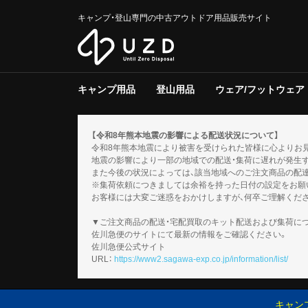
キャンプ・登山専門の中古アウトドア用品販売サイト
キャンプ用品
登山用品
ウェア/フットウェア
テント/タープ
クーラー/保冷器具
ジャグ
寝具
焚き火台/グリル
ファニチャー
ライト/ランタン
調理器具
ストーブ/ヒーター
バーナー
テーブルウェア
収納ラック/ケース
キャンプその他
テント/シェルター
寝具
バックパック
トレッキングポール
登山その他
スノーギア
調理器具
バーナー
テーブルウェア
メンズ
レディース
キッズ
服飾小物
フットウェア
ウェアその他
テント
タープ
テント用品
ソフトクー
ハードクー
クーラー/
マット
シュラフ
コット/ベ
寝具その他
グリル
焚火台
焚き火台/
テーブル
チェア
ファニチャ
電池/バッ
ホワイトガ
キャンドル
ガス
ハンディラ
ヘッドライ
ケロシン
ライト/ラ
クッカー
ダッチオー
クッカーそ
ガソリン/
ガス用
バーナーそ
アクセサリ
【令和8年熊本地震の影響による配送状況について】
令和8年熊本地震により被害を受けられた皆様に心よりお
地震の影響により一部の地域での配送・集荷に遅れが発生
また今後の状況によっては、該当地域へのご注文商品の配
※集荷依頼につきましては余裕を持った日付の設定をお願
お客様には大変ご迷惑をおかけしますが、何卒ご理解くだ
▼ご注文商品の配送・宅配買取のキット配送および集荷に
佐川急便のサイトにて最新の情報をご確認ください。
佐川急便公式サイト
URL：
https://www2.sagawa-exp.co.jp/information/list/
キャン