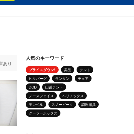
人気のキーワード
庫あり
プライスダウン！
美品
テント
ヒルバーグ
ランタン
チェア
DOD
山岳テント
ノースフェイス
ヘリノックス
モンベル
スノーピーク
調理器具
クーラーボックス