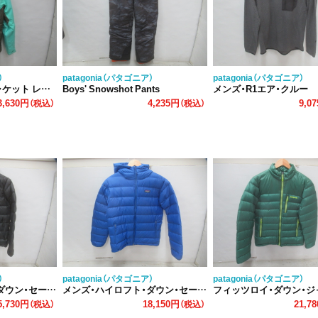
）
patagonia（パタゴニア）
patagonia（パタゴニア）
ト レディース
Boys' Snowshot Pants
メンズ・R1エア・クルー
3,630円
4,235円
9,0
（税込）
（税込）
）
patagonia（パタゴニア）
patagonia（パタゴニア）
・フーディ ブラック
メンズ・ハイロフト・ダウン・セーター・フーディ ブルー
フィッツロイ・ダウン・ジ
5,730円
18,150円
21,7
（税込）
（税込）