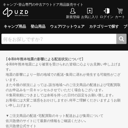
キャンプ・登山専門の中古アウトドア用品販売サイト
新規登録
お気に入り
ログイン
カート
キャンプ用品
登山用品
ウェア/フットウェア
カテゴリーで探す
ブ
【令和8年熊本地震の影響による配送状況について】
令和8年熊本地震により被害を受けられた皆様に心よりお見舞い申し上げま
す。
地震の影響により一部の地域での配送・集荷に遅れが発生する可能性がござ
います。
また今後の状況によっては、該当地域へのご注文商品の配達および宅配買取
のお申込みを一旦キャンセルさせていただく場合もございます。
※集荷依頼につきましては余裕を持った日付の設定をお願い致します。
お客様には大変ご迷惑をおかけしますが、何卒ご理解くださいますようお願
い申し上げます。
▼ご注文商品の配送・宅配買取のキット配送および集荷について
佐川急便のサイトにて最新の情報をご確認ください。
佐川急便公式サイト