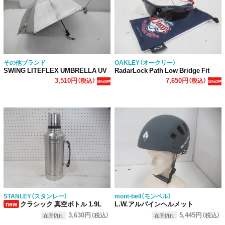
その他ブランド
OAKLEY（オークリー）
SWING LITEFLEX UMBRELLA UV
RadarLock Path Low Bridge Fit
3,510円
7,650円
（税込）
（税込）
35%OFF
36%OFF
STANLEY（スタンレー）
mont-bell（モンベル）
クラシック 真空ボトル 1.9L
L.W.アルパインヘルメット
new
3,630円
5,445円
（税込）
（税込）
在庫切れ
在庫切れ