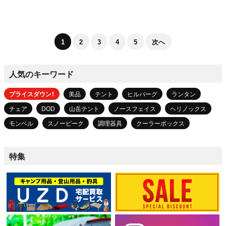
1
2
3
4
5
次へ
人気のキーワード
プライスダウン！
美品
テント
ヒルバーグ
ランタン
チェア
DOD
山岳テント
ノースフェイス
ヘリノックス
モンベル
スノーピーク
調理器具
クーラーボックス
特集