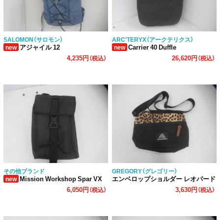
SALOMON（サロモン）
ARC'TERYX（アークテリクス）
アジャイル 12
Carrier 40 Duffle
new
new
4,235円
26,620円
（税込）
（税込）
その他ブランド
GREGORY（グレゴリー）
Mission Workshop Spar VX
エンベロップショルダー レオパード
new
6,050円
3,630円
（税込）
（税込）