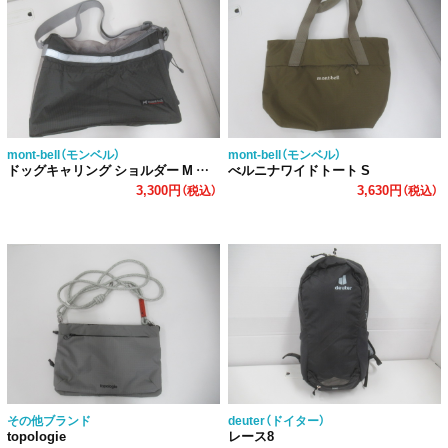
mont-bell（モンベル）
mont-bell（モンベル）
ドッグキャリング ショルダー M ダークグレー
べルニナワイドトート S
3,300円
3,630円
（税込）
（税込）
その他ブランド
deuter（ドイター）
topologie
レース8