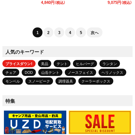
4,840円
9,075円
（税込）
（税込）
1
2
3
4
5
次へ
人気のキーワード
プライスダウン！
美品
テント
ヒルバーグ
ランタン
チェア
DOD
山岳テント
ノースフェイス
ヘリノックス
モンベル
スノーピーク
調理器具
クーラーボックス
特集