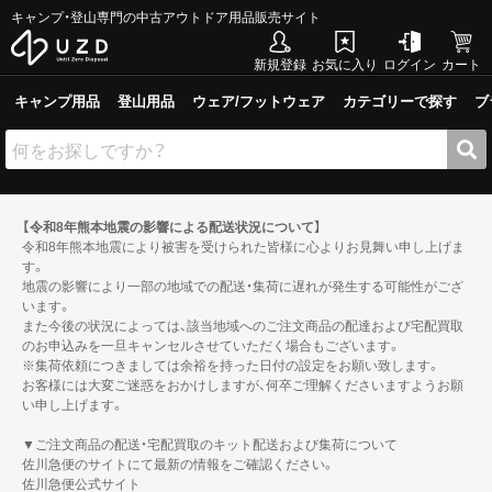
キャンプ・登山専門の中古アウトドア用品販売サイト
新規登録
お気に入り
ログイン
カート
キャンプ用品
登山用品
ウェア/フットウェア
カテゴリーで探す
ブ
【令和8年熊本地震の影響による配送状況について】
令和8年熊本地震により被害を受けられた皆様に心よりお見舞い申し上げま
す。
地震の影響により一部の地域での配送・集荷に遅れが発生する可能性がござ
います。
また今後の状況によっては、該当地域へのご注文商品の配達および宅配買取
のお申込みを一旦キャンセルさせていただく場合もございます。
※集荷依頼につきましては余裕を持った日付の設定をお願い致します。
お客様には大変ご迷惑をおかけしますが、何卒ご理解くださいますようお願
い申し上げます。
▼ご注文商品の配送・宅配買取のキット配送および集荷について
佐川急便のサイトにて最新の情報をご確認ください。
佐川急便公式サイト