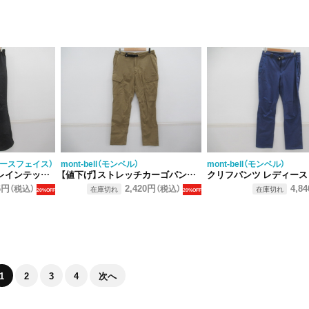
（ノースフェイス）
mont-bell（モンベル）
mont-bell（モンベル）
パンツ レディース
【値下げ】ストレッチカーゴパンツ レディース
クリフパンツ レディース
6円
2,420円
4,8
（税込）
（税込）
在庫切れ
在庫切れ
20%OFF
20%OFF
1
2
3
4
次へ