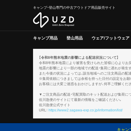
キャンプ・登山専門の中古アウトドア用品販売サイト
キャンプ用品
登山用品
ウェア/フットウェア
テント/タープ
クーラー/保冷器具
ジャグ
寝具
焚き火台/グリル
ファニチャー
ライト/ランタン
調理器具
ストーブ/ヒーター
バーナー
テーブルウェア
収納ラック/ケース
キャンプその他
テント/シェルター
寝具
バックパック
トレッキングポール
登山その他
スノーギア
調理器具
バーナー
テーブルウェア
メンズ
レディース
キッズ
服飾小物
フットウェア
ウェアその他
テント
タープ
テント用品
ソフトクー
ハードクー
クーラー/
マット
シュラフ
コット/ベ
寝具その他
グリル
焚火台
焚き火台/
テーブル
チェア
ファニチャ
電池/バッ
ホワイトガ
キャンドル
ガス
ハンディラ
ヘッドライ
ケロシン
ライト/ラ
クッカー
ダッチオー
クッカーそ
ガソリン/
ガス用
バーナーそ
アクセサリ
【令和8年熊本地震の影響による配送状況について】
令和8年熊本地震により被害を受けられた皆様に心よりお
地震の影響により一部の地域での配送・集荷に遅れが発生
また今後の状況によっては、該当地域へのご注文商品の配
※集荷依頼につきましては余裕を持った日付の設定をお願
お客様には大変ご迷惑をおかけしますが、何卒ご理解くだ
▼ご注文商品の配送・宅配買取のキット配送および集荷に
佐川急便のサイトにて最新の情報をご確認ください。
佐川急便公式サイト
URL：
https://www2.sagawa-exp.co.jp/information/list/
キャン