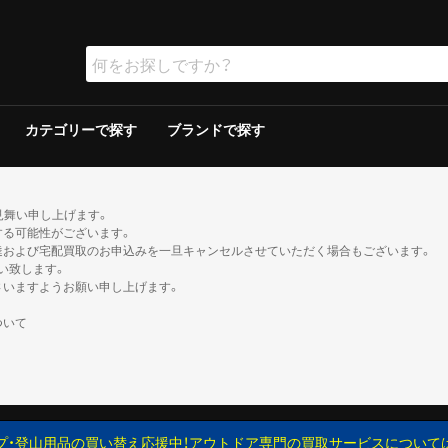
カテゴリーで探す
ブランドで探す
ラー
ラー
保冷器具その他
ッド
グリルその他
ーその他
テリー
ソリン
イト
ト
ンタンその他
ブン
の他
ケロシン
の他
ー
ダブルウォールテント
シングルウォールテント
ツェルト・シェルター・その他
ダウンシュラフ
化繊シュラフ
シュラフカバー
マット
寝具その他
デイバック（〜29L）
中型バックパック（30〜49L）
大型バックパック（50L〜）
バックパックその他
アウトドアウォッチ
サングラス
ハイドレーション/ボトル
ヘルメット
登山その他
ピッケル
アイゼン
スノーシュー/ワカン
スノーギアその他
クッカー
クッカーその他
ガソリン/ケロシン
ガス用
バーナーその他
アクセサリー
アウター
ミッドレイヤー
トップス／ベースレイヤー
ボトムス
レインスーツ
メンズその他
アウター
ミッドレイヤー
トップス／ベースレイヤー
ボトムス
レインスーツ
レディースその他
110cm以下
120〜140cm
150cm以上
帽子
ネックウォーマー・バラクラバ
手袋・グローブ
服飾小物その他
23cm未満
23cm〜
24cm〜
25cm〜
26cm〜
27cm〜
28cm〜
29cm以上
ゲイター
2ルームテント
ドームテント
その他テント
スクリーン/シェルター
ヘキサ/レクタタープ
その他タープ
マミー型
封筒型
炭
ガス
シングルバーナー
ツーバーナー
シングルバーナー
ツーバーナー
背負子・ベビーキャリー
トレイルランバック
ショルダーバック
ウエストバック
ダッフル・ボストンバッ
ポーチ
ザックカバー
背負子・ベビーキャリー
シングルバーナー
ツーバーナー
シングルバーナー
ツーバーナー
XS以下
S
M
L
XL以上
XS以下
S
M
L
XL以上
XS以下
S
M
L
XL以上
XS以下
S
M
L
XL以上
XS以下
S
M
L
XL以上
XS以下
S
M
L
XL以上
XS以下
S
M
L
XL以上
XS以下
S
M
L
XL以上
XS以下
S
M
L
XL以上
XS以下
S
M
L
XL以上
XS以下
S
M
L
XL以上
XS以下
S
M
L
XL以上
トレッキン
クライミン
サンダル
ブーツ
カジュアル
トレッキン
クライミン
サンダル
ブーツ
カジュアル
トレッキン
クライミン
サンダル
ブーツ
カジュアル
トレッキン
クライミン
サンダル
ブーツ
カジュアル
トレッキン
クライミン
サンダル
ブーツ
カジュアル
トレッキン
クライミン
サンダル
ブーツ
カジュアル
トレッキン
クライミン
サンダル
ブーツ
カジュアル
トレッキン
クライミン
サンダル
ブーツ
カジュアル
見舞い申し上げます。
する可能性がございます。
達および宅配買取のお申込みを一旦キャンセルさせていただく場合もございます。
い致します。
さいますようお願い申し上げます。
ついて
プ・登山用品の買い替え応援中！アウトドア専門の買取サービスについて