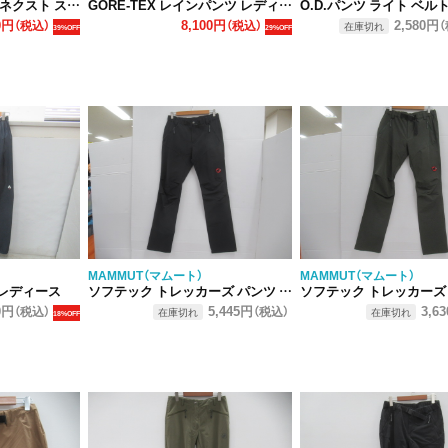
トレッチ パンツ W
GORE-TEX レインパンツ レディース
O.D.パンツ ライト ベルトループ
0円
8,100円
2,580円
（税込）
（税込）
（
在庫切れ
39%OFF
29%OFF
MAMMUT（マムート）
MAMMUT（マムート）
レディース
ソフテック トレッカーズ パンツ レディース ブラック
ソフテック トレッカーズ パンツ 
0円
5,445円
3,6
（税込）
（税込）
在庫切れ
在庫切れ
18%OFF