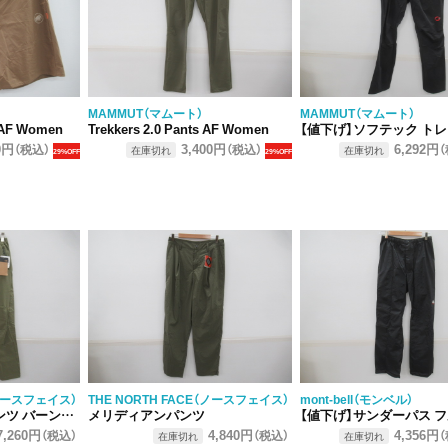
MAMMUT（マムート）
MAMMUT（マムート）
s AF Women
Trekkers 2.0 Pants AF Women
【値下げ】ソフテック トレッカーズ パンツ
0円
3,400円
6,292円
（税込）
（税込）
（
在庫切れ
在庫切れ
29%OFF
29%OFF
（ノースフェイス）
THE NORTH FACE（ノースフェイス）
mont-bell（モンベル）
ーントオリーブ
メリディアンパンツ
【値下げ】サンダーパス フルジップパンツ
7,260円
4,840円
4,356円
（税込）
（税込）
（
在庫切れ
在庫切れ