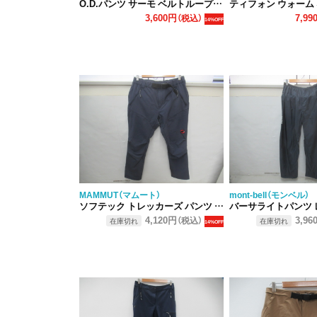
O.D.パンツ サーモ ベルトループ レディース
ティフォン ウォーム ネクスト ス
3,600円
7,99
（税込）
14%OFF
MAMMUT（マムート）
mont-bell（モンベル）
ソフテック トレッカーズ パンツ レディース
バーサライトパンツ 
4,120円
3,96
（税込）
在庫切れ
在庫切れ
14%OFF