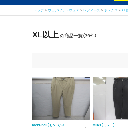
トップ
ウェア/フットウェア
レディース
ボトムス
XL
XL以上
の商品一覧（79件）
mont-bell（モンベル）
Millet（ミレー）