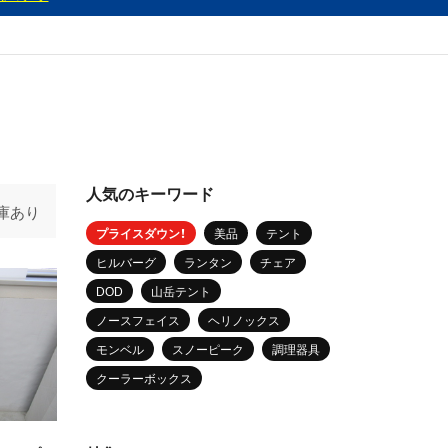
人気のキーワード
庫あり
プライスダウン！
美品
テント
ヒルバーグ
ランタン
チェア
DOD
山岳テント
ノースフェイス
ヘリノックス
モンベル
スノーピーク
調理器具
クーラーボックス