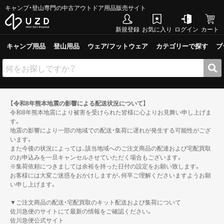
キャンプ・登山専門の中古アウトドア用品販売サイト
新規登録
お気に入り
ログイン
カート
キャンプ用品
登山用品
ウェア/フットウェア
カテゴリーで探す
ブ
【令和8年熊本地震の影響による配送状況について】
令和8年熊本地震により被害を受けられた皆様に心よりお見舞い申し上げま
す。
地震の影響により一部の地域での配送・集荷に遅れが発生する可能性がござ
います。
また今後の状況によっては、該当地域へのご注文商品の配達および宅配買取
のお申込みを一旦キャンセルさせていただく場合もございます。
※集荷依頼につきましては余裕を持った日付の設定をお願い致します。
お客様には大変ご迷惑をおかけしますが、何卒ご理解くださいますようお願
い申し上げます。
▼ご注文商品の配送・宅配買取のキット配送および集荷について
佐川急便のサイトにて最新の情報をご確認ください。
佐川急便公式サイト