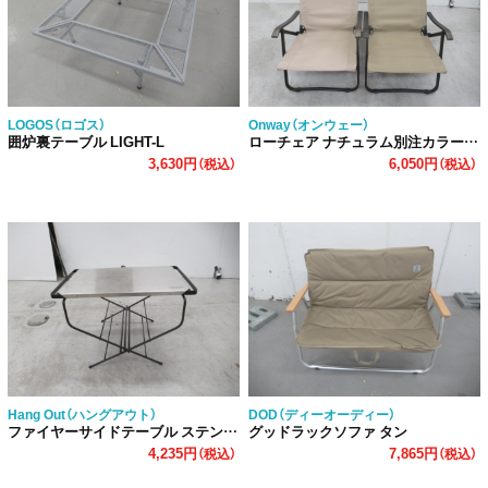
LOGOS（ロゴス）
Onway（オンウェー）
囲炉裏テーブル LIGHT-L
ローチェア ナチュラム別注カラー 2脚セット
3,630円
6,050円
（税込）
（税込）
Hang Out（ハングアウト）
DOD（ディーオーディー）
ファイヤーサイドテーブル ステンレストップ セット
グッドラックソファ タン
4,235円
7,865円
（税込）
（税込）