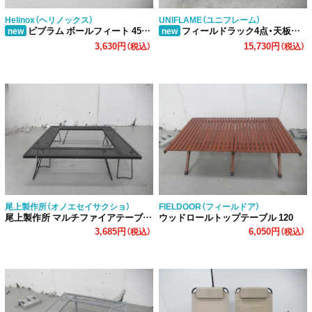
Helinox（ヘリノックス）
UNIFLAME（ユニフレーム）
ビブラム ボールフィート 45mm コヨーテ
フィールドラック4点・天板セット
new
new
3,630円
15,730円
（税込）
（税込）
尾上製作所（オノエセイサクショ）
FIELDOOR（フィールドア）
尾上製作所 マルチファイアテーブル MT-8317 囲炉裏
ウッドロールトップテーブル 120
3,685円
6,050円
（税込）
（税込）