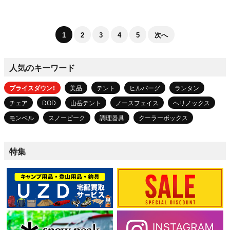
1
2
3
4
5
次へ
人気のキーワード
プライスダウン！
美品
テント
ヒルバーグ
ランタン
チェア
DOD
山岳テント
ノースフェイス
ヘリノックス
モンベル
スノーピーク
調理器具
クーラーボックス
特集