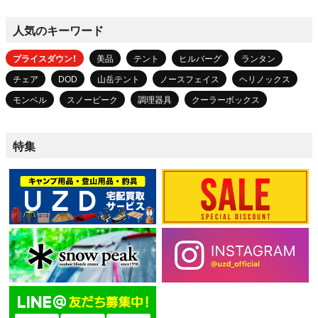
人気のキーワード
プライスダウン！
美品
テント
ヒルバーグ
ランタン
チェア
DOD
山岳テント
ノースフェイス
ヘリノックス
モンベル
スノーピーク
調理器具
クーラーボックス
特集