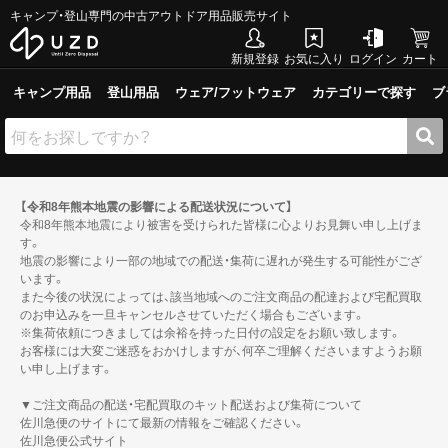
キャンプ・登山専門の中古アウトドア用品販売サイト
新規登録
お気に入り
ログイン
カート
キャンプ用品
登山用品
ウェア/フットウェア
カテゴリーで探す
ブ
【令和8年熊本地震の影響による配送状況について】
令和8年熊本地震により被害を受けられた皆様に心よりお見舞い申し上げま
す。
地震の影響により一部の地域での配送・集荷に遅れが発生する可能性がござ
います。
また今後の状況によっては、該当地域へのご注文商品の配達および宅配買取
のお申込みを一旦キャンセルさせていただく場合もございます。
※集荷依頼につきましては余裕を持った日付の設定をお願い致します。
お客様には大変ご迷惑をおかけしますが、何卒ご理解くださいますようお願
い申し上げます。
▼ご注文商品の配送・宅配買取のキット配送および集荷について
佐川急便のサイトにて最新の情報をご確認ください。
佐川急便公式サイト