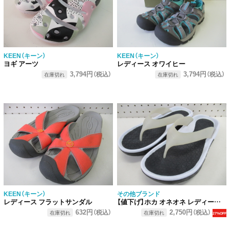
KEEN（キーン）
KEEN（キーン）
ヨギ アーツ
レディース オワイヒー
3,794円
3,794円
（税込）
（税込）
在庫切れ
在庫切れ
KEEN（キーン）
その他ブランド
レディース フラットサンダル
【値下げ】ホカ オネオネ レディース オラリカバリーフリップ
632円
2,750円
（税込）
（税込）
在庫切れ
在庫切れ
27%OFF