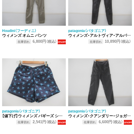
Houdini（フーディニ）
patagonia（パタゴニア）
ウィメンズ オムニ パンツ
ウィメンズ・アルトヴィア・アルパイン・パンツ
6,800円
10,890円
（税込）
（税込）
在庫切れ
在庫切れ
29%OFF
patagonia（パタゴニア）
patagonia（パタゴニア）
【値下げ】ウィメンズ バギーズ ショーツ 5インチ
ウィメンズ・クアンダリー・ジョガーズ
2,541円
6,600円
（税込）
（税込）
在庫切れ
在庫切れ
30%OFF
16%OFF