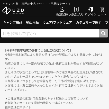
キャンプ・登山専門の中古アウトドア用品販売サイト
新規登録
お気に入り
ログイン
カート
キャンプ用品
登山用品
ウェア/フットウェア
カテゴリーで探す
ブ
【令和8年熊本地震の影響による配送状況について】
令和8年熊本地震により被害を受けられた皆様に心よりお見舞い申し上げま
す。
地震の影響により一部の地域での配送・集荷に遅れが発生する可能性がござ
います。
また今後の状況によっては、該当地域へのご注文商品の配達および宅配買取
のお申込みを一旦キャンセルさせていただく場合もございます。
※集荷依頼につきましては余裕を持った日付の設定をお願い致します。
お客様には大変ご迷惑をおかけしますが、何卒ご理解くださいますようお願
い申し上げます。
▼ご注文商品の配送・宅配買取のキット配送および集荷について
佐川急便のサイトにて最新の情報をご確認ください。
佐川急便公式サイト