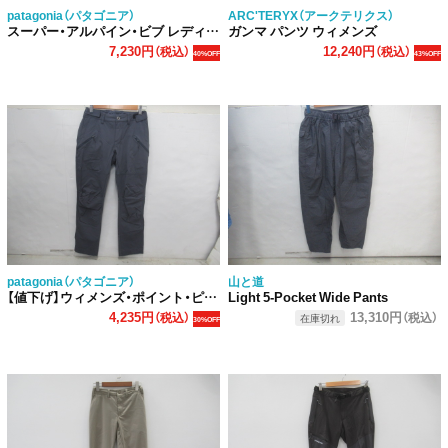
patagonia（パタゴニア）
ARC'TERYX（アークテリクス）
スーパー・アルパイン・ビブ レディース
ガンマ パンツ ウィメンズ
7,230円
12,240円
（税込）
（税込）
40%OFF
43%OFF
patagonia（パタゴニア）
山と道
【値下げ】ウィメンズ・ポイント・ピーク・トレイル・パンツ
Light 5-Pocket Wide Pants
4,235円
13,310円
（税込）
（税込）
在庫切れ
30%OFF