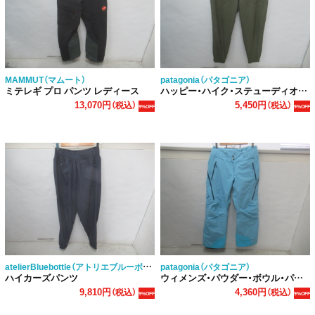
MAMMUT（マムート）
patagonia（パタゴニア）
ミテレギ プロ パンツ レディース
ハッピー・ハイク・ステューディオ・パンツ
13,070円
5,450円
（税込）
（税込）
9%OFF
9%OFF
atelierBluebottle（アトリエブルーボトル）
patagonia（パタゴニア）
ハイカーズパンツ
ウィメンズ・パウダー・ボウル・パンツ
9,810円
4,360円
（税込）
（税込）
9%OFF
9%OFF