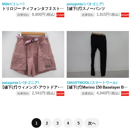
Millet（ミレー）
patagonia（パタゴニア）
トリロジー ティフォンタフ 2 ストレッチパンツ
【値下げ】スノーパンツ
8,800円
1,815円
（税込）
（税込）
在庫切れ
在庫切れ
27%OFF
50%OFF
patagonia（パタゴニア）
SMARTWOOL（スマートウール）
【値下げ】ウィメンズ・アウトドア・エブリデー・ショーツ 4インチ
【値下げ】Merino 150 Baselayer Bottom
2,541円
4,840円
（税込）
（税込）
在庫切れ
在庫切れ
30%OFF
20%OFF
1
2
3
4
5
次へ