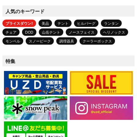
人気のキーワード
プライスダウン！
美品
テント
ヒルバーグ
ランタン
チェア
DOD
山岳テント
ノースフェイス
ヘリノックス
モンベル
スノーピーク
調理器具
クーラーボックス
特集