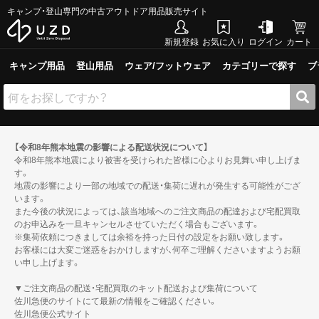
キャンプ・登山専門の中古アウトドア用品販売サイト
新規登録
お気に入り
ログイン
カート
キャンプ用品
登山用品
ウェア/フットウェア
カテゴリーで探す
ブ
【令和8年熊本地震の影響による配送状況について】
令和8年熊本地震により被害を受けられた皆様に心よりお見舞い申し上げま
す。
地震の影響により一部の地域での配送・集荷に遅れが発生する可能性がござ
います。
また今後の状況によっては、該当地域へのご注文商品の配達および宅配買取
のお申込みを一旦キャンセルさせていただく場合もございます。
※集荷依頼につきましては余裕を持った日付の設定をお願い致します。
お客様には大変ご迷惑をおかけしますが、何卒ご理解くださいますようお願
い申し上げます。
▼ご注文商品の配送・宅配買取のキット配送および集荷について
佐川急便のサイトにて最新の情報をご確認ください。
佐川急便公式サイト