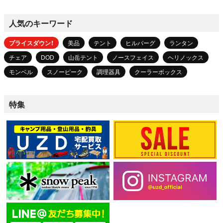
人気のキーワード
プライスダウン！
美品
テント
ヒルバーグ
ランタン
チェア
DOD
山岳テント
ノースフェイス
ヘリノックス
モンベル
スノーピーク
調理器具
クーラーボックス
特集