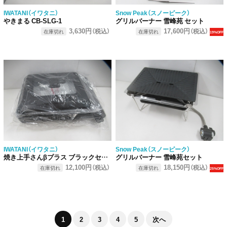
IWATANI（イワタニ）
Snow Peak（スノーピーク）
やきまる CB-SLG-1
グリルバーナー 雪峰苑 セット
3,630円
17,600円
（税込）
（税込）
在庫切れ
在庫切れ
19%OFF
IWATANI（イワタニ）
Snow Peak（スノーピーク）
焼き上手さんβプラス ブラックセット
グリルバーナー 雪峰苑セット
12,100円
18,150円
（税込）
（税込）
在庫切れ
在庫切れ
25%OFF
1
2
3
4
5
次へ