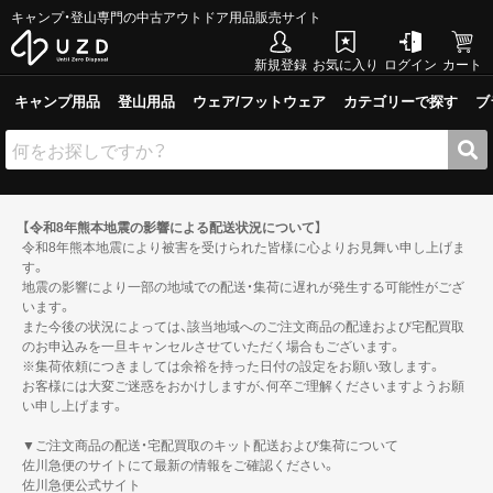
キャンプ・登山専門の中古アウトドア用品販売サイト
新規登録
お気に入り
ログイン
カート
キャンプ用品
登山用品
ウェア/フットウェア
カテゴリーで探す
ブ
【令和8年熊本地震の影響による配送状況について】
令和8年熊本地震により被害を受けられた皆様に心よりお見舞い申し上げま
す。
地震の影響により一部の地域での配送・集荷に遅れが発生する可能性がござ
います。
また今後の状況によっては、該当地域へのご注文商品の配達および宅配買取
のお申込みを一旦キャンセルさせていただく場合もございます。
※集荷依頼につきましては余裕を持った日付の設定をお願い致します。
お客様には大変ご迷惑をおかけしますが、何卒ご理解くださいますようお願
い申し上げます。
▼ご注文商品の配送・宅配買取のキット配送および集荷について
佐川急便のサイトにて最新の情報をご確認ください。
佐川急便公式サイト