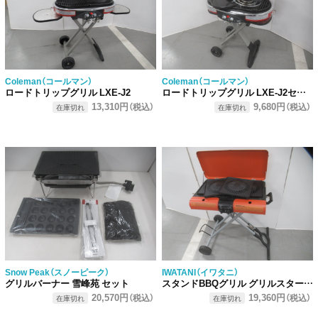
Coleman（コールマン）
Coleman（コールマン）
ロードトリップグリル LXE-J2
ロードトリップグリル LXE-J2セット
13,310円
9,680円
（税込）
（税込）
在庫切れ
在庫切れ
Snow Peak（スノーピーク）
IWATANI（イワタニ）
グリルバーナー 雪峰苑 セット
スタンドBBQグリル グリルスター セット
20,570円
19,360円
（税込）
（税込）
在庫切れ
在庫切れ