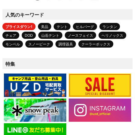
人気のキーワード
プライスダウン！
美品
テント
ヒルバーグ
ランタン
チェア
DOD
山岳テント
ノースフェイス
ヘリノックス
モンベル
スノーピーク
調理器具
クーラーボックス
特集