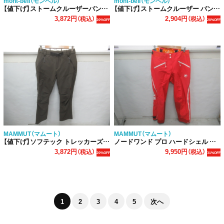
mont-bell（モンベル）
mont-bell（モンベル）
【値下げ】ストームクルーザーパンツ レディース
【値下げ】ストームクルーザー パンツ レディース
3,872円
2,904円
（税込）
（税込）
20%OFF
20%OFF
MAMMUT（マムート）
MAMMUT（マムート）
【値下げ】ソフテック トレッカーズ アドバンスド パンツ レディース
ノードワンド プロ ハードシェル パンツ ウィメンズ
3,872円
9,950円
（税込）
（税込）
20%OFF
31%OFF
1
2
3
4
5
次へ