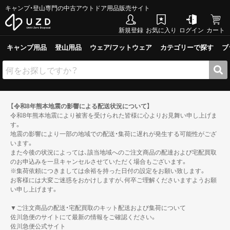
キャンプ・登山専門の中古アウトドア用品販売サイト
新規登録
お気に入り
ログイン
カート
キャンプ用品
登山用品
ウェア/フットウェア
カテゴリーで探す
ブ
【令和8年熊本地震の影響による配送状況について】
令和8年熊本地震により被害を受けられた皆様に心よりお見舞い申し上げま
す。
地震の影響により一部の地域での配送・集荷に遅れが発生する可能性がござ
います。
また今後の状況によっては、該当地域へのご注文商品の配達および宅配買取
のお申込みを一旦キャンセルさせていただく場合もございます。
※集荷依頼につきましては余裕を持った日付の設定をお願い致します。
お客様には大変ご迷惑をおかけしますが、何卒ご理解くださいますようお願
い申し上げます。
▼ご注文商品の配送・宅配買取のキット配送および集荷について
佐川急便のサイトにて最新の情報をご確認ください。
佐川急便公式サイト