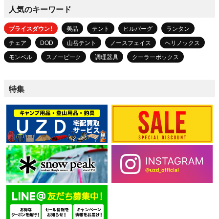
人気のキーワード
プライスダウン！
美品
テント
ヒルバーグ
ランタン
チェア
DOD
山岳テント
ノースフェイス
ヘリノックス
モンベル
スノーピーク
調理器具
クーラーボックス
特集