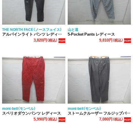
THE NORTH FACE（ノースフェイス）
山と道
アルパインライト パンツ レディース
5-Pocket Pants レディース
3,820円
9,810円
（税込）
（税込）
9%OFF
9%OFF
mont-bell（モンベル）
mont-bell（モンベル）
スペリオダウンパンツ レディース
ストームクルーザー フルジップパンツ レディース
5,990円
7,080円
（税込）
（税込）
9%OFF
9%OFF