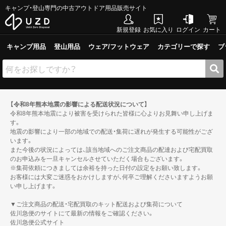
キャンプ・登山専門の中古アウトドア用品販売サイト
新規登録
お気に入り
ログイン
カート
キャンプ用品
登山用品
ウェア/フットウェア
カテゴリーで探す
ブ
【令和8年熊本地震の影響による配送状況について】
令和8年熊本地震により被害を受けられた皆様に心よりお見舞い申し上げま
す。
地震の影響により一部の地域での配送・集荷に遅れが発生する可能性がござ
います。
また今後の状況によっては、該当地域へのご注文商品の配達および宅配買取
のお申込みを一旦キャンセルさせていただく場合もございます。
※集荷依頼につきましては余裕を持った日付の設定をお願い致します。
お客様には大変ご迷惑をおかけしますが、何卒ご理解くださいますようお願
い申し上げます。
▼ご注文商品の配送・宅配買取のキット配送および集荷について
佐川急便のサイトにて最新の情報をご確認ください。
佐川急便公式サイト