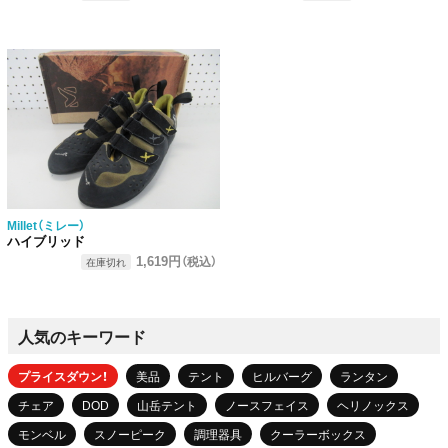
Millet（ミレー）
ハイブリッド
1,619円
（税込）
在庫切れ
人気のキーワード
プライスダウン！
美品
テント
ヒルバーグ
ランタン
チェア
DOD
山岳テント
ノースフェイス
ヘリノックス
モンベル
スノーピーク
調理器具
クーラーボックス