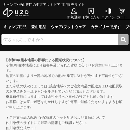
キャンプ・登山専門の中古アウトドア用品販売サイト
新規登録
お気に入り
ログイン
カート
キャンプ用品
登山用品
ウェア/フットウェア
カテゴリーで探す
ブ
【令和8年熊本地震の影響による配送状況について】
令和8年熊本地震により被害を受けられた皆様に心よりお見舞い申し上げま
す。
地震の影響により一部の地域での配送・集荷に遅れが発生する可能性がござ
います。
また今後の状況によっては、該当地域へのご注文商品の配達および宅配買取
のお申込みを一旦キャンセルさせていただく場合もございます。
※集荷依頼につきましては余裕を持った日付の設定をお願い致します。
お客様には大変ご迷惑をおかけしますが、何卒ご理解くださいますようお願
い申し上げます。
▼ご注文商品の配送・宅配買取のキット配送および集荷について
佐川急便のサイトにて最新の情報をご確認ください。
佐川急便公式サイト