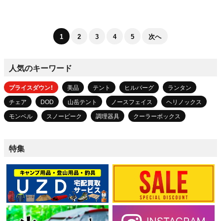
1
2
3
4
5
次へ
人気のキーワード
プライスダウン！
美品
テント
ヒルバーグ
ランタン
チェア
DOD
山岳テント
ノースフェイス
ヘリノックス
モンベル
スノーピーク
調理器具
クーラーボックス
特集