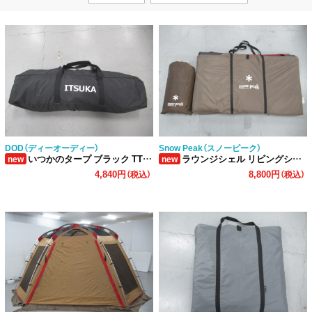
DOD（ディーオーディー）
Snow Peak（スノーピーク）
いつかのタープ ブラック TT5-631-BK
ラウンジシェル リビングシート・フロアマットセット
new
new
4,840円
8,800円
（税込）
（税込）