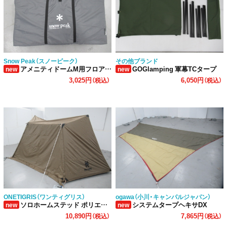
Snow Peak（スノーピーク）
その他ブランド
アメニティドームM用フロアマット
GOGlamping 軍幕TCタープ
new
new
3,025円
6,050円
（税込）
（税込）
ONETIGRIS（ワンティグリス）
ogawa（小川・キャンパルジャパン）
ソロホームステッド ポリエステル
システムタープヘキサDX
new
new
10,890円
7,865円
（税込）
（税込）