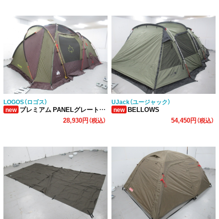
LOGOS（ロゴス）
UJack（ユージャック）
プレミアム PANELグレートドゥーブル XL-AF
BELLOWS
new
new
28,930円
54,450円
（税込）
（税込）