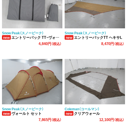
Snow Peak（スノーピーク）
Snow Peak（スノーピーク）
エントリーパック TT・ヴォールト用 マットシートセット
エントリーパックTT ヘキサL
new
new
4,840円
8,470円
（税込）
（税込）
Snow Peak（スノーピーク）
Coleman（コールマン）
ヴォールト セット
クリアウォール
new
new
7,865円
12,100円
（税込）
（税込）