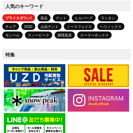
人気のキーワード
プライスダウン！
美品
テント
ヒルバーグ
ランタン
チェア
DOD
山岳テント
ノースフェイス
ヘリノックス
モンベル
スノーピーク
調理器具
クーラーボックス
特集