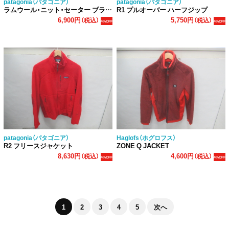
patagonia（パタゴニア）
patagonia（パタゴニア）
ラムウール・ニット・セーター ブラウン
R1 プルオーバー ハーフジップ
6,900円
5,750円
（税込）
（税込）
4%OFF
4%OFF
patagonia（パタゴニア）
Haglofs（ホグロフス）
R2 フリースジャケット
ZONE Q JACKET
8,630円
4,600円
（税込）
（税込）
4%OFF
4%OFF
1
2
3
4
5
次へ