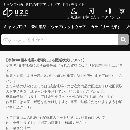
キャンプ・登山専門の中古アウトドア用品販売サイト
新規登録
お気に入り
ログイン
カート
キャンプ用品
登山用品
ウェア/フットウェア
カテゴリーで探す
ブ
【令和8年熊本地震の影響による配送状況について】
令和8年熊本地震により被害を受けられた皆様に心よりお見舞い申し上げま
す。
地震の影響により一部の地域での配送・集荷に遅れが発生する可能性がござ
います。
また今後の状況によっては、該当地域へのご注文商品の配達および宅配買取
のお申込みを一旦キャンセルさせていただく場合もございます。
※集荷依頼につきましては余裕を持った日付の設定をお願い致します。
お客様には大変ご迷惑をおかけしますが、何卒ご理解くださいますようお願
い申し上げます。
▼ご注文商品の配送・宅配買取のキット配送および集荷について
佐川急便のサイトにて最新の情報をご確認ください。
佐川急便公式サイト