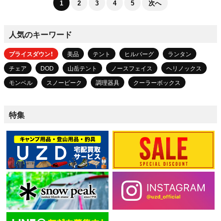
1
2
3
4
5
次へ
人気のキーワード
プライスダウン！
美品
テント
ヒルバーグ
ランタン
チェア
DOD
山岳テント
ノースフェイス
ヘリノックス
モンベル
スノーピーク
調理器具
クーラーボックス
特集