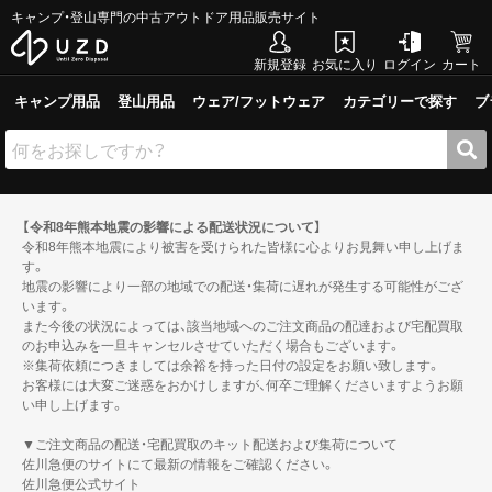
キャンプ・登山専門の中古アウトドア用品販売サイト
新規登録
お気に入り
ログイン
カート
キャンプ用品
登山用品
ウェア/フットウェア
カテゴリーで探す
ブ
【令和8年熊本地震の影響による配送状況について】
令和8年熊本地震により被害を受けられた皆様に心よりお見舞い申し上げま
す。
地震の影響により一部の地域での配送・集荷に遅れが発生する可能性がござ
います。
また今後の状況によっては、該当地域へのご注文商品の配達および宅配買取
のお申込みを一旦キャンセルさせていただく場合もございます。
※集荷依頼につきましては余裕を持った日付の設定をお願い致します。
お客様には大変ご迷惑をおかけしますが、何卒ご理解くださいますようお願
い申し上げます。
▼ご注文商品の配送・宅配買取のキット配送および集荷について
佐川急便のサイトにて最新の情報をご確認ください。
佐川急便公式サイト