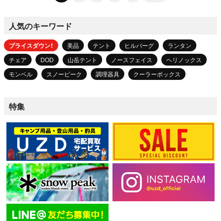
人気のキーワード
プライスダウン！
美品
テント
ヒルバーグ
ランタン
チェア
DOD
山岳テント
ノースフェイス
ヘリノックス
モンベル
スノーピーク
調理器具
クーラーボックス
特集