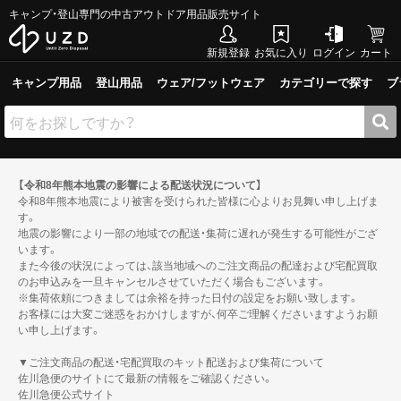
キャンプ・登山専門の中古アウトドア用品販売サイト
新規登録
お気に入り
ログイン
カート
キャンプ用品
登山用品
ウェア/フットウェア
カテゴリーで探す
ブ
【令和8年熊本地震の影響による配送状況について】
令和8年熊本地震により被害を受けられた皆様に心よりお見舞い申し上げま
す。
地震の影響により一部の地域での配送・集荷に遅れが発生する可能性がござ
います。
また今後の状況によっては、該当地域へのご注文商品の配達および宅配買取
のお申込みを一旦キャンセルさせていただく場合もございます。
※集荷依頼につきましては余裕を持った日付の設定をお願い致します。
お客様には大変ご迷惑をおかけしますが、何卒ご理解くださいますようお願
い申し上げます。
▼ご注文商品の配送・宅配買取のキット配送および集荷について
佐川急便のサイトにて最新の情報をご確認ください。
佐川急便公式サイト