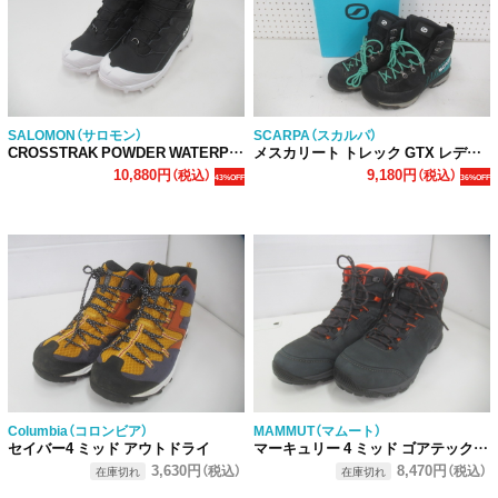
SALOMON（サロモン）
SCARPA（スカルパ）
CROSSTRAK POWDER WATERPROOF
メスカリート トレック GTX レディース
10,880円
9,180円
（税込）
（税込）
43%OFF
36%OFF
Columbia（コロンビア）
MAMMUT（マムート）
セイバー4 ミッド アウトドライ
マーキュリー 4 ミッド ゴアテックス メンズ
3,630円
8,470円
（税込）
（税込）
在庫切れ
在庫切れ