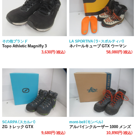
その他ブランド
LA SPORTIVA（ラ・スポルティバ）
Topo Athletic Magnifly 3
ネパールキューブ GTX ウーマン
3,630円
58,080円
（税込）
（税込）
SCARPA（スカルパ）
mont-bell（モンベル）
ZG トレック GTX
アルパインクルーザー 1000 メンズ
9,680円
10,890円
（税込）
（税込）