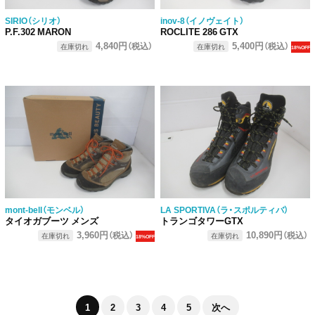
SIRIO（シリオ）
inov-8（イノヴェイト）
P.F.302 MARON
ROCLITE 286 GTX
4,840円
5,400円
（税込）
（税込）
在庫切れ
在庫切れ
18%OFF
mont-bell（モンベル）
LA SPORTIVA（ラ・スポルティバ）
タイオガブーツ メンズ
トランゴタワーGTX
3,960円
10,890円
（税込）
（税込）
在庫切れ
在庫切れ
18%OFF
1
2
3
4
5
次へ