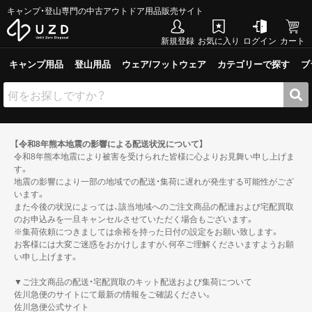
キャンプ・登山専門の中古アウトドア用品販売サイト
新規登録
お気に入り
ログイン
カート
キャンプ用品
登山用品
ウェア/フットウェア
カテゴリーで探す
ブ
【令和8年熊本地震の影響による配送状況について】
令和8年熊本地震により被害を受けられた皆様に心よりお見舞い申し上げま
す。
地震の影響により一部の地域での配送・集荷に遅れが発生する可能性がござ
います。
また今後の状況によっては、該当地域へのご注文商品の配達および宅配買取
のお申込みを一旦キャンセルさせていただく場合もございます。
※集荷依頼につきましては余裕を持った日付の設定をお願い致します。
お客様には大変ご迷惑をおかけしますが、何卒ご理解くださいますようお願
い申し上げます。
▼ご注文商品の配送・宅配買取のキット配送および集荷について
佐川急便のサイトにて最新の情報をご確認ください。
佐川急便公式サイト