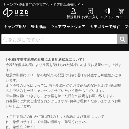
キャンプ・登山専門の中古アウトドア用品販売サイト
新規登録
お気に入り
ログイン
カート
キャンプ用品
登山用品
ウェア/フットウェア
カテゴリーで探す
ブ
【令和8年熊本地震の影響による配送状況について】
令和8年熊本地震により被害を受けられた皆様に心よりお見舞い申し上げま
す。
地震の影響により一部の地域での配送・集荷に遅れが発生する可能性がござ
います。
また今後の状況によっては、該当地域へのご注文商品の配達および宅配買取
のお申込みを一旦キャンセルさせていただく場合もございます。
※集荷依頼につきましては余裕を持った日付の設定をお願い致します。
お客様には大変ご迷惑をおかけしますが、何卒ご理解くださいますようお願
い申し上げます。
▼ご注文商品の配送・宅配買取のキット配送および集荷について
佐川急便のサイトにて最新の情報をご確認ください。
佐川急便公式サイト