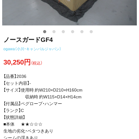
ノースガードGF4
ogawa（小川・キャンパルジャパン）
30,250円
（税込）
【品番】2036
【セット内容】-
【サイズ】使用時 約W210×D210×H160cm
収納時 約W115×D14×H14cm
【付属品】ペグロープ・ハンマー
【ランク】C
【状態詳細】
■本体 ★★☆☆☆
生地の劣化・ベタつきあり
シームの浮きあり