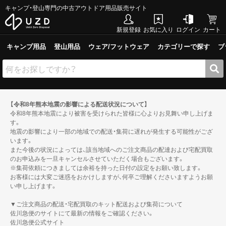
キャンプ・登山専門の中古アウトドア用品販売サイト
新規登録
お気に入り
ログイン
カート
キャンプ用品
登山用品
ウェア/フットウェア
カテゴリーで探す
ブ
【令和8年熊本地震の影響による配送状況について】
令和8年熊本地震により被害を受けられた皆様に心よりお見舞い申し上げま
す。
地震の影響により一部の地域での配送・集荷に遅れが発生する可能性がござ
います。
また今後の状況によっては、該当地域へのご注文商品の配達および宅配買取
のお申込みを一旦キャンセルさせていただく場合もございます。
※集荷依頼につきましては余裕を持った日付の設定をお願い致します。
お客様には大変ご迷惑をおかけしますが、何卒ご理解くださいますようお願
い申し上げます。
▼ご注文商品の配送・宅配買取のキット配送および集荷について
佐川急便のサイトにて最新の情報をご確認ください。
佐川急便公式サイト