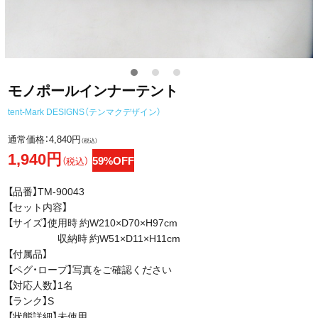
モノポールインナーテント
tent-Mark DESIGNS（テンマクデザイン）
通常価格：
4,840円
（税込）
1,940円
59%OFF
（税込）
【品番】TM-90043
【セット内容】
【サイズ】使用時 約W210×D70×H97cm
収納時 約W51×D11×H11cm
【付属品】
【ペグ・ロープ】写真をご確認ください
【対応人数】1名
【ランク】S
【状態詳細】未使用