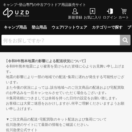
キャンプ・登山専門の中古アウトドア用品販売サイト
新規登録
お気に入り
ログイン
カート
キャンプ用品
登山用品
ウェア/フットウェア
カテゴリーで探す
ブ
【令和8年熊本地震の影響による配送状況について】
令和8年熊本地震により被害を受けられた皆様に心よりお見舞い申し上げま
す。
地震の影響により一部の地域での配送・集荷に遅れが発生する可能性がござ
います。
また今後の状況によっては、該当地域へのご注文商品の配達および宅配買取
のお申込みを一旦キャンセルさせていただく場合もございます。
※集荷依頼につきましては余裕を持った日付の設定をお願い致します。
お客様には大変ご迷惑をおかけしますが、何卒ご理解くださいますようお願
い申し上げます。
▼ご注文商品の配送・宅配買取のキット配送および集荷について
佐川急便のサイトにて最新の情報をご確認ください。
佐川急便公式サイト