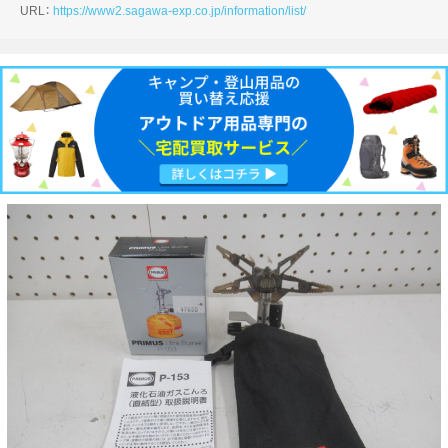
URL：
https://www2.sagawa-exp.co.jp/information/list/