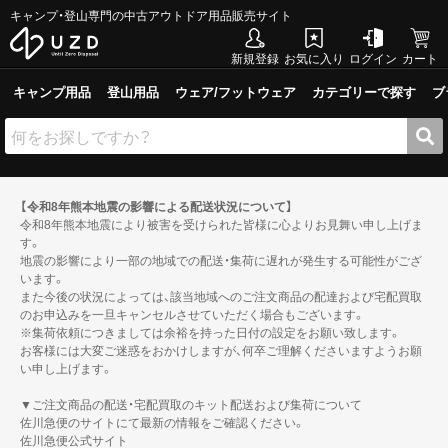
キャンプ・登山専門の中古アウトドア用品販売サイト
新規登録
お気に入り
ログイン
カート
キャンプ用品
登山用品
ウェア/フットウェア
カテゴリーで探す
ブ
【令和8年熊本地震の影響による配送状況について】
令和8年熊本地震により被害を受けられた皆様に心よりお見舞い申し上げま
す。
地震の影響により一部の地域での配送・集荷に遅れが発生する可能性がござ
います。
また今後の状況によっては、該当地域へのご注文商品の配達および宅配買取
のお申込みを一旦キャンセルさせていただく場合もございます。
※集荷依頼につきましては余裕を持った日付の設定をお願い致します。
お客様には大変ご迷惑をおかけしますが、何卒ご理解くださいますようお願
い申し上げます。
▼ご注文商品の配送・宅配買取のキット配送および集荷について
佐川急便のサイトにて最新の情報をご確認ください。
佐川急便公式サイト