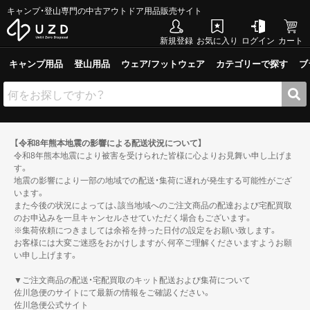
キャンプ・登山専門の中古アウトドア用品販売サイト
新規登録
お気に入り
ログイン
カート
キャンプ用品
登山用品
ウェア/フットウェア
カテゴリーで探す
ブ
【令和8年熊本地震の影響による配送状況について】
令和8年熊本地震により被害を受けられた皆様に心よりお見舞い申し上げま
す。
地震の影響により一部の地域での配送・集荷に遅れが発生する可能性がござ
います。
また今後の状況によっては、該当地域へのご注文商品の配達および宅配買取
のお申込みを一旦キャンセルさせていただく場合もございます。
※集荷依頼につきましては余裕を持った日付の設定をお願い致します。
お客様には大変ご迷惑をおかけしますが、何卒ご理解くださいますようお願
い申し上げます。
▼ご注文商品の配送・宅配買取のキット配送および集荷について
佐川急便のサイトにて最新の情報をご確認ください。
佐川急便公式サイト