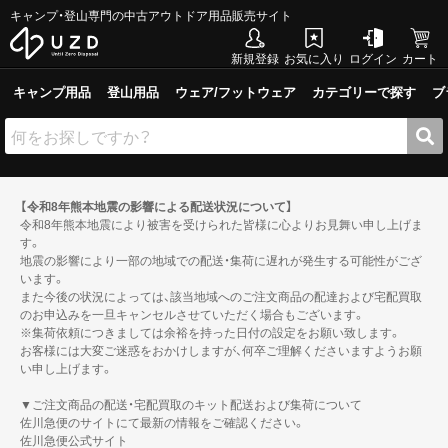
キャンプ・登山専門の中古アウトドア用品販売サイト
新規登録
お気に入り
ログイン
カート
キャンプ用品
登山用品
ウェア/フットウェア
カテゴリーで探す
ブ
【令和8年熊本地震の影響による配送状況について】
令和8年熊本地震により被害を受けられた皆様に心よりお見舞い申し上げま
す。
地震の影響により一部の地域での配送・集荷に遅れが発生する可能性がござ
います。
また今後の状況によっては、該当地域へのご注文商品の配達および宅配買取
のお申込みを一旦キャンセルさせていただく場合もございます。
※集荷依頼につきましては余裕を持った日付の設定をお願い致します。
お客様には大変ご迷惑をおかけしますが、何卒ご理解くださいますようお願
い申し上げます。
▼ご注文商品の配送・宅配買取のキット配送および集荷について
佐川急便のサイトにて最新の情報をご確認ください。
佐川急便公式サイト