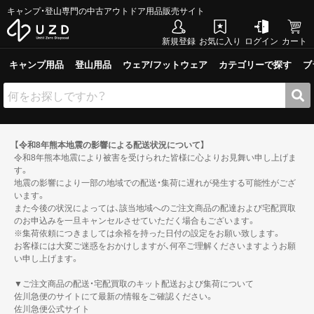
キャンプ・登山専門の中古アウトドア用品販売サイト
新規登録
お気に入り
ログイン
カート
キャンプ用品
登山用品
ウェア/フットウェア
カテゴリーで探す
ブ
【令和8年熊本地震の影響による配送状況について】
令和8年熊本地震により被害を受けられた皆様に心よりお見舞い申し上げま
す。
地震の影響により一部の地域での配送・集荷に遅れが発生する可能性がござ
います。
また今後の状況によっては、該当地域へのご注文商品の配達および宅配買取
のお申込みを一旦キャンセルさせていただく場合もございます。
※集荷依頼につきましては余裕を持った日付の設定をお願い致します。
お客様には大変ご迷惑をおかけしますが、何卒ご理解くださいますようお願
い申し上げます。
▼ご注文商品の配送・宅配買取のキット配送および集荷について
佐川急便のサイトにて最新の情報をご確認ください。
佐川急便公式サイト