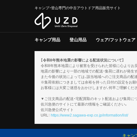
キャンプ・登山専門の中古アウトドア用品販売サイト
キャンプ用品
登山用品
ウェア/フットウェア
テント/タープ
クーラー/保冷器具
ジャグ
寝具
焚き火台/グリル
ファニチャー
ライト/ランタン
調理器具
ストーブ/ヒーター
バーナー
テーブルウェア
収納ラック/ケース
キャンプその他
テント/シェルター
寝具
バックパック
トレッキングポール
登山その他
スノーギア
調理器具
バーナー
テーブルウェア
メンズ
レディース
キッズ
服飾小物
フットウェア
ウェアその他
テント
タープ
テント用品
ソフトクー
ハードクー
クーラー/
マット
シュラフ
コット/ベ
寝具その他
グリル
焚火台
焚き火台/
テーブル
チェア
ファニチャ
電池/バッ
ホワイトガ
キャンドル
ガス
ハンディラ
ヘッドライ
ケロシン
ライト/ラ
クッカー
ダッチオー
クッカーそ
ガソリン/
ガス用
バーナーそ
アクセサリ
【令和8年熊本地震の影響による配送状況について】
令和8年熊本地震により被害を受けられた皆様に心よりお
地震の影響により一部の地域での配送・集荷に遅れが発生
また今後の状況によっては、該当地域へのご注文商品の配
※集荷依頼につきましては余裕を持った日付の設定をお願
お客様には大変ご迷惑をおかけしますが、何卒ご理解くだ
▼ご注文商品の配送・宅配買取のキット配送および集荷に
佐川急便のサイトにて最新の情報をご確認ください。
佐川急便公式サイト
URL：
https://www2.sagawa-exp.co.jp/information/list/
キャン