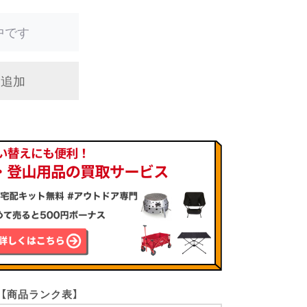
中です
に追加
【商品ランク表】