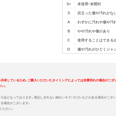
S+
未使用・未開封
S
目立った傷や汚れがな
A
わずかに汚れや傷や汚
B
やや汚れや傷があり
C
使用することはできる
D
傷や汚れがひどくジャ
を共有しているため、ご購入いただいたタイミングによっては在庫切れの場合がござ
さい。
ース品となっております。表記しきれない細かいキズ・ヨゴレなどがある場合がござい
なる場合がございます。
ください。