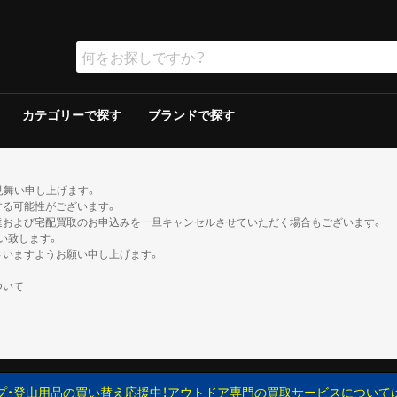
カテゴリーで探す
ブランドで探す
ラー
ラー
保冷器具その他
ッド
グリルその他
ーその他
テリー
ソリン
イト
ト
ンタンその他
ブン
の他
ケロシン
の他
ー
ダブルウォールテント
シングルウォールテント
ツェルト・シェルター・その他
ダウンシュラフ
化繊シュラフ
シュラフカバー
マット
寝具その他
デイバック（〜29L）
中型バックパック（30〜49L）
大型バックパック（50L〜）
バックパックその他
アウトドアウォッチ
サングラス
ハイドレーション/ボトル
ヘルメット
登山その他
ピッケル
アイゼン
スノーシュー/ワカン
スノーギアその他
クッカー
クッカーその他
ガソリン/ケロシン
ガス用
バーナーその他
アクセサリー
アウター
ミッドレイヤー
トップス／ベースレイヤー
ボトムス
レインスーツ
メンズその他
アウター
ミッドレイヤー
トップス／ベースレイヤー
ボトムス
レインスーツ
レディースその他
110cm以下
120〜140cm
150cm以上
帽子
ネックウォーマー・バラクラバ
手袋・グローブ
服飾小物その他
23cm未満
23cm〜
24cm〜
25cm〜
26cm〜
27cm〜
28cm〜
29cm以上
ゲイター
2ルームテント
ドームテント
その他テント
スクリーン/シェルター
ヘキサ/レクタタープ
その他タープ
マミー型
封筒型
炭
ガス
シングルバーナー
ツーバーナー
シングルバーナー
ツーバーナー
背負子・ベビーキャリー
トレイルランバック
ショルダーバック
ウエストバック
ダッフル・ボストンバッ
ポーチ
ザックカバー
背負子・ベビーキャリー
シングルバーナー
ツーバーナー
シングルバーナー
ツーバーナー
XS以下
S
M
L
XL以上
XS以下
S
M
L
XL以上
XS以下
S
M
L
XL以上
XS以下
S
M
L
XL以上
XS以下
S
M
L
XL以上
XS以下
S
M
L
XL以上
XS以下
S
M
L
XL以上
XS以下
S
M
L
XL以上
XS以下
S
M
L
XL以上
XS以下
S
M
L
XL以上
XS以下
S
M
L
XL以上
XS以下
S
M
L
XL以上
トレッキン
クライミン
サンダル
ブーツ
カジュアル
トレッキン
クライミン
サンダル
ブーツ
カジュアル
トレッキン
クライミン
サンダル
ブーツ
カジュアル
トレッキン
クライミン
サンダル
ブーツ
カジュアル
トレッキン
クライミン
サンダル
ブーツ
カジュアル
トレッキン
クライミン
サンダル
ブーツ
カジュアル
トレッキン
クライミン
サンダル
ブーツ
カジュアル
トレッキン
クライミン
サンダル
ブーツ
カジュアル
見舞い申し上げます。
する可能性がございます。
達および宅配買取のお申込みを一旦キャンセルさせていただく場合もございます。
い致します。
さいますようお願い申し上げます。
ついて
プ・登山用品の買い替え応援中！アウトドア専門の買取サービスについて