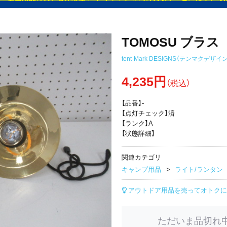
TOMOSU ブラス
tent-Mark DESIGNS（テンマクデザイン
4,235円
（税込）
【品番】-
【点灯チェック】済
【ランク】A
【状態詳細】
関連カテゴリ
キャンプ用品
ライト/ランタン
アウトドア用品を売ってオトクに
ただいま品切れ