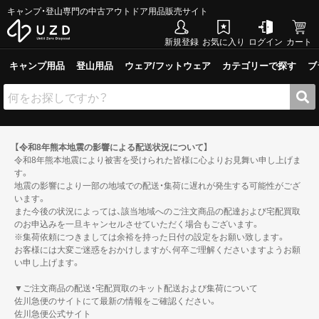
キャンプ・登山専門の中古アウトドア用品販売サイト
新規登録
お気に入り
ログイン
カート
キャンプ用品
登山用品
ウェア/フットウェア
カテゴリーで探す
ブ
【令和8年熊本地震の影響による配送状況について】
令和8年熊本地震により被害を受けられた皆様に心よりお見舞い申し上げま
す。
地震の影響により一部の地域での配送・集荷に遅れが発生する可能性がござ
います。
また今後の状況によっては、該当地域へのご注文商品の配達および宅配買取
のお申込みを一旦キャンセルさせていただく場合もございます。
※集荷依頼につきましては余裕を持った日付の設定をお願い致します。
お客様には大変ご迷惑をおかけしますが、何卒ご理解くださいますようお願
い申し上げます。
▼ご注文商品の配送・宅配買取のキット配送および集荷について
佐川急便のサイトにて最新の情報をご確認ください。
佐川急便公式サイト