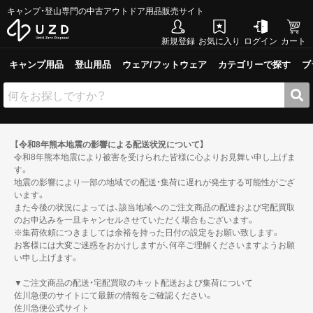
キャンプ・登山専門の中古アウトドア用品販売サイト
新規登録
お気に入り
ログイン
カート
キャンプ用品
登山用品
ウェア/フットウェア
カテゴリーで探す
ブ
【令和8年熊本地震の影響による配送状況について】
令和8年熊本地震により被害を受けられた皆様に心よりお見舞い申し上げま
す。
地震の影響により一部の地域での配送・集荷に遅れが発生する可能性がござ
います。
また今後の状況によっては、該当地域へのご注文商品の配達および宅配買取
のお申込みを一旦キャンセルさせていただく場合もございます。
※集荷依頼につきましては余裕を持った日付の設定をお願い致します。
お客様には大変ご迷惑をおかけしますが、何卒ご理解くださいますようお願
い申し上げます。
▼ご注文商品の配送・宅配買取のキット配送および集荷について
佐川急便のサイトにて最新の情報をご確認ください。
佐川急便公式サイト