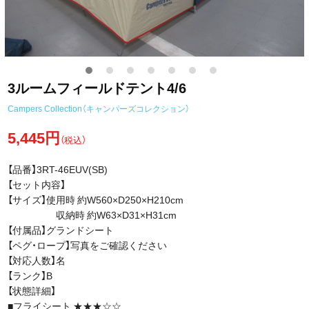
3ルームフィールドテント4/6
Campers Collection（キャンパーズコレクション）
5,445円
（税込）
【品番】3RT-46EUV(SB)
【セット内容】
【サイズ】使用時 約W560×D250×H210cm
収納時 約W63×D31×H31cm
【付属品】グランドシート
【ペグ・ロープ】写真をご確認ください
【対応人数】名
【ランク】B
【状態詳細】
■フライシート ★★★☆☆