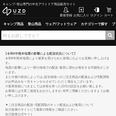
キャンプ・登山専門の中古アウトドア用品販売サイト
新規登録
お気に入り
ログイン
カート
キャンプ用品
登山用品
ウェア/フットウェア
カテゴリーで探す
ブ
【令和8年熊本地震の影響による配送状況について】
令和8年熊本地震により被害を受けられた皆様に心よりお見舞い申し上げま
す。
地震の影響により一部の地域での配送・集荷に遅れが発生する可能性がござ
います。
また今後の状況によっては、該当地域へのご注文商品の配達および宅配買取
のお申込みを一旦キャンセルさせていただく場合もございます。
※集荷依頼につきましては余裕を持った日付の設定をお願い致します。
お客様には大変ご迷惑をおかけしますが、何卒ご理解くださいますようお願
い申し上げます。
▼ご注文商品の配送・宅配買取のキット配送および集荷について
佐川急便のサイトにて最新の情報をご確認ください。
佐川急便公式サイト