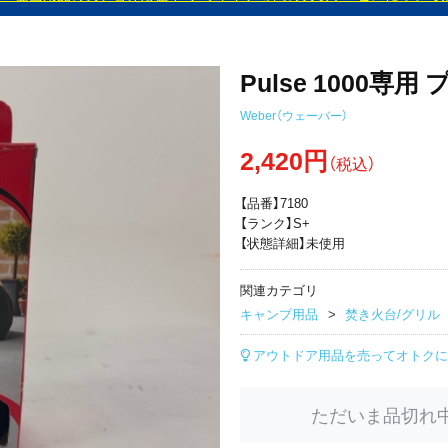
Pulse 1000専
Weber（ウェーバー）
2,420円
（税込）
【品番】7180
【ランク】S+
【状態詳細】未使用
関連カテゴリ
キャンプ用品
焚き火台/グリル
アウトドア用品を売ってオトクに
ただいま品切れ