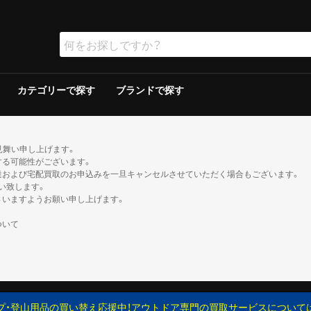
カテゴリーで探す
ブランドで探す
ラー
ラー
保冷器具その他
ッド
グリルその他
ーその他
テリー
ソリン
イト
ト
ンタンその他
ブン
の他
ケロシン
の他
ー
ダブルウォールテント
シングルウォールテント
ツェルト・シェルター・その他
ダウンシュラフ
化繊シュラフ
シュラフカバー
マット
寝具その他
デイバック（〜29L）
中型バックパック（30〜49L）
大型バックパック（50L〜）
バックパックその他
アウトドアウォッチ
サングラス
ハイドレーション/ボトル
ヘルメット
登山その他
ピッケル
アイゼン
スノーシュー/ワカン
スノーギアその他
クッカー
クッカーその他
ガソリン/ケロシン
ガス用
バーナーその他
アクセサリー
アウター
ミッドレイヤー
トップス／ベースレイヤー
ボトムス
レインスーツ
メンズその他
アウター
ミッドレイヤー
トップス／ベースレイヤー
ボトムス
レインスーツ
レディースその他
110cm以下
120〜140cm
150cm以上
帽子
ネックウォーマー・バラクラバ
手袋・グローブ
服飾小物その他
23cm未満
23cm〜
24cm〜
25cm〜
26cm〜
27cm〜
28cm〜
29cm以上
ゲイター
2ルームテント
ドームテント
その他テント
スクリーン/シェルター
ヘキサ/レクタタープ
その他タープ
マミー型
封筒型
炭
ガス
シングルバーナー
ツーバーナー
シングルバーナー
ツーバーナー
背負子・ベビーキャリー
トレイルランバック
ショルダーバック
ウエストバック
ダッフル・ボストンバッ
ポーチ
ザックカバー
背負子・ベビーキャリー
シングルバーナー
ツーバーナー
シングルバーナー
ツーバーナー
XS以下
S
M
L
XL以上
XS以下
S
M
L
XL以上
XS以下
S
M
L
XL以上
XS以下
S
M
L
XL以上
XS以下
S
M
L
XL以上
XS以下
S
M
L
XL以上
XS以下
S
M
L
XL以上
XS以下
S
M
L
XL以上
XS以下
S
M
L
XL以上
XS以下
S
M
L
XL以上
XS以下
S
M
L
XL以上
XS以下
S
M
L
XL以上
トレッキン
クライミン
サンダル
ブーツ
カジュアル
トレッキン
クライミン
サンダル
ブーツ
カジュアル
トレッキン
クライミン
サンダル
ブーツ
カジュアル
トレッキン
クライミン
サンダル
ブーツ
カジュアル
トレッキン
クライミン
サンダル
ブーツ
カジュアル
トレッキン
クライミン
サンダル
ブーツ
カジュアル
トレッキン
クライミン
サンダル
ブーツ
カジュアル
トレッキン
クライミン
サンダル
ブーツ
カジュアル
見舞い申し上げます。
する可能性がございます。
達および宅配買取のお申込みを一旦キャンセルさせていただく場合もございます。
い致します。
さいますようお願い申し上げます。
ついて
プ・登山用品の買い替え応援中！アウトドア専門の買取サービスについて