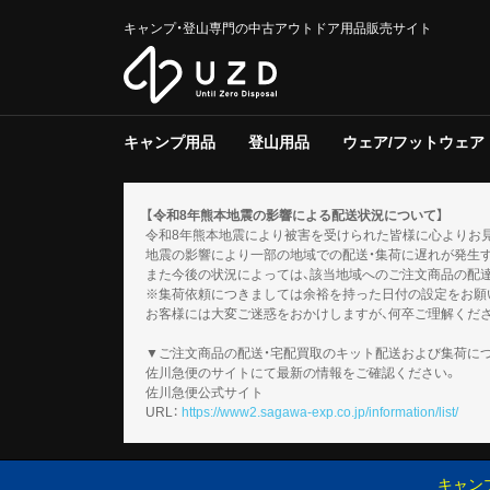
キャンプ・登山専門の中古アウトドア用品販売サイト
キャンプ用品
登山用品
ウェア/フットウェア
テント/タープ
クーラー/保冷器具
ジャグ
寝具
焚き火台/グリル
ファニチャー
ライト/ランタン
調理器具
ストーブ/ヒーター
バーナー
テーブルウェア
収納ラック/ケース
キャンプその他
テント/シェルター
寝具
バックパック
トレッキングポール
登山その他
スノーギア
調理器具
バーナー
テーブルウェア
メンズ
レディース
キッズ
服飾小物
フットウェア
ウェアその他
テント
タープ
テント用品
ソフトクー
ハードクー
クーラー/
マット
シュラフ
コット/ベ
寝具その他
グリル
焚火台
焚き火台/
テーブル
チェア
ファニチャ
電池/バッ
ホワイトガ
キャンドル
ガス
ハンディラ
ヘッドライ
ケロシン
ライト/ラ
クッカー
ダッチオー
クッカーそ
ガソリン/
ガス用
バーナーそ
アクセサリ
【令和8年熊本地震の影響による配送状況について】
令和8年熊本地震により被害を受けられた皆様に心よりお
地震の影響により一部の地域での配送・集荷に遅れが発生
また今後の状況によっては、該当地域へのご注文商品の配
※集荷依頼につきましては余裕を持った日付の設定をお願
お客様には大変ご迷惑をおかけしますが、何卒ご理解くだ
▼ご注文商品の配送・宅配買取のキット配送および集荷に
佐川急便のサイトにて最新の情報をご確認ください。
佐川急便公式サイト
URL：
https://www2.sagawa-exp.co.jp/information/list/
キャン