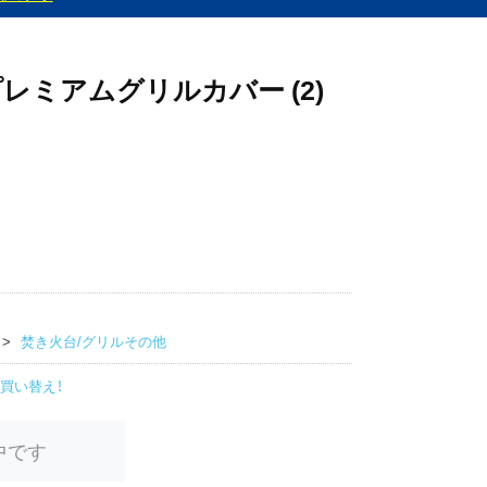
用 プレミアムグリルカバー (2)
焚き火台/グリルその他
買い替え！
中です