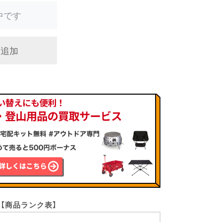
中です
に追加
【商品ランク表】