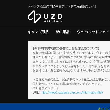
キャンプ・登山専門の中古アウトドア用品販売サイト
キャンプ用品
登山用品
ウェア/フットウェア
テント/タープ
クーラー/保冷器具
ジャグ
寝具
焚き火台/グリル
ファニチャー
ライト/ランタン
調理器具
ストーブ/ヒーター
バーナー
テーブルウェア
収納ラック/ケース
キャンプその他
テント/シェルター
寝具
バックパック
トレッキングポール
登山その他
スノーギア
調理器具
バーナー
テーブルウェア
メンズ
レディース
キッズ
服飾小物
フットウェア
ウェアその他
テント
タープ
テント用品
ソフトクー
ハードクー
クーラー/
マット
シュラフ
コット/ベ
寝具その他
グリル
焚火台
焚き火台/
テーブル
チェア
ファニチャ
電池/バッ
ホワイトガ
キャンドル
ガス
ハンディラ
ヘッドライ
ケロシン
ライト/ラ
クッカー
ダッチオー
クッカーそ
ガソリン/
ガス用
バーナーそ
アクセサリ
【令和8年熊本地震の影響による配送状況について】
令和8年熊本地震により被害を受けられた皆様に心よりお
地震の影響により一部の地域での配送・集荷に遅れが発生
また今後の状況によっては、該当地域へのご注文商品の配
※集荷依頼につきましては余裕を持った日付の設定をお願
お客様には大変ご迷惑をおかけしますが、何卒ご理解くだ
▼ご注文商品の配送・宅配買取のキット配送および集荷に
佐川急便のサイトにて最新の情報をご確認ください。
佐川急便公式サイト
URL：
https://www2.sagawa-exp.co.jp/information/list/
キャン