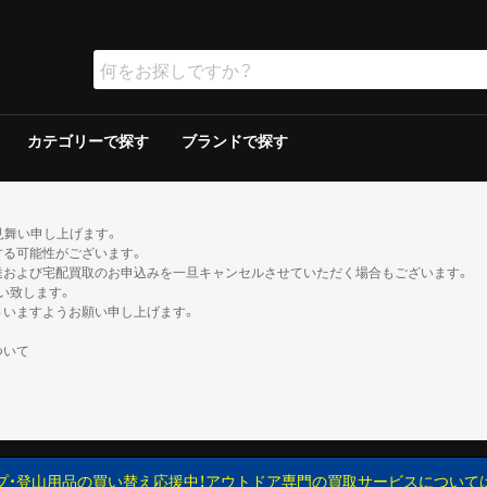
カテゴリーで探す
ブランドで探す
ラー
ラー
保冷器具その他
ッド
グリルその他
ーその他
テリー
ソリン
イト
ト
ンタンその他
ブン
の他
ケロシン
の他
ー
ダブルウォールテント
シングルウォールテント
ツェルト・シェルター・その他
ダウンシュラフ
化繊シュラフ
シュラフカバー
マット
寝具その他
デイバック（〜29L）
中型バックパック（30〜49L）
大型バックパック（50L〜）
バックパックその他
アウトドアウォッチ
サングラス
ハイドレーション/ボトル
ヘルメット
登山その他
ピッケル
アイゼン
スノーシュー/ワカン
スノーギアその他
クッカー
クッカーその他
ガソリン/ケロシン
ガス用
バーナーその他
アクセサリー
アウター
ミッドレイヤー
トップス／ベースレイヤー
ボトムス
レインスーツ
メンズその他
アウター
ミッドレイヤー
トップス／ベースレイヤー
ボトムス
レインスーツ
レディースその他
110cm以下
120〜140cm
150cm以上
帽子
ネックウォーマー・バラクラバ
手袋・グローブ
服飾小物その他
23cm未満
23cm〜
24cm〜
25cm〜
26cm〜
27cm〜
28cm〜
29cm以上
ゲイター
2ルームテント
ドームテント
その他テント
スクリーン/シェルター
ヘキサ/レクタタープ
その他タープ
マミー型
封筒型
炭
ガス
シングルバーナー
ツーバーナー
シングルバーナー
ツーバーナー
背負子・ベビーキャリー
トレイルランバック
ショルダーバック
ウエストバック
ダッフル・ボストンバッ
ポーチ
ザックカバー
背負子・ベビーキャリー
シングルバーナー
ツーバーナー
シングルバーナー
ツーバーナー
XS以下
S
M
L
XL以上
XS以下
S
M
L
XL以上
XS以下
S
M
L
XL以上
XS以下
S
M
L
XL以上
XS以下
S
M
L
XL以上
XS以下
S
M
L
XL以上
XS以下
S
M
L
XL以上
XS以下
S
M
L
XL以上
XS以下
S
M
L
XL以上
XS以下
S
M
L
XL以上
XS以下
S
M
L
XL以上
XS以下
S
M
L
XL以上
トレッキン
クライミン
サンダル
ブーツ
カジュアル
トレッキン
クライミン
サンダル
ブーツ
カジュアル
トレッキン
クライミン
サンダル
ブーツ
カジュアル
トレッキン
クライミン
サンダル
ブーツ
カジュアル
トレッキン
クライミン
サンダル
ブーツ
カジュアル
トレッキン
クライミン
サンダル
ブーツ
カジュアル
トレッキン
クライミン
サンダル
ブーツ
カジュアル
トレッキン
クライミン
サンダル
ブーツ
カジュアル
見舞い申し上げます。
する可能性がございます。
達および宅配買取のお申込みを一旦キャンセルさせていただく場合もございます。
い致します。
さいますようお願い申し上げます。
ついて
プ・登山用品の買い替え応援中！アウトドア専門の買取サービスについて