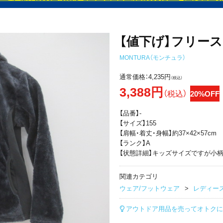
【値下げ】フリー
MONTURA（モンチュラ）
通常価格：
4,235円
（税込）
3,388円
（税込）
20%OFF
【品番】-
【サイズ】155
【肩幅・着丈・身幅】約37×42×57cm
【ランク】A
【状態詳細】キッズサイズですが小
関連カテゴリ
ウェア/フットウェア
レディー
アウトドア用品を売ってオトクに