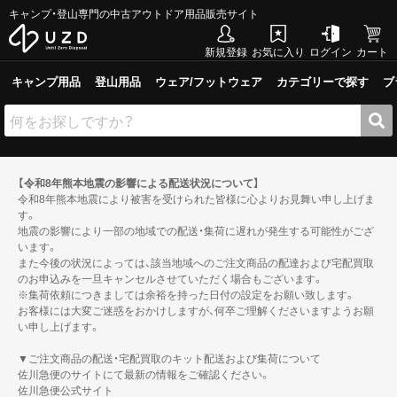
キャンプ・登山専門の中古アウトドア用品販売サイト
新規登録
お気に入り
ログイン
カート
キャンプ用品
登山用品
ウェア/フットウェア
カテゴリーで探す
ブ
【令和8年熊本地震の影響による配送状況について】
令和8年熊本地震により被害を受けられた皆様に心よりお見舞い申し上げま
す。
地震の影響により一部の地域での配送・集荷に遅れが発生する可能性がござ
います。
また今後の状況によっては、該当地域へのご注文商品の配達および宅配買取
のお申込みを一旦キャンセルさせていただく場合もございます。
※集荷依頼につきましては余裕を持った日付の設定をお願い致します。
お客様には大変ご迷惑をおかけしますが、何卒ご理解くださいますようお願
い申し上げます。
▼ご注文商品の配送・宅配買取のキット配送および集荷について
佐川急便のサイトにて最新の情報をご確認ください。
佐川急便公式サイト