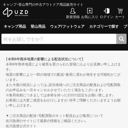
キャンプ・登山専門の中古アウトドア用品販売サイト
新規登録
お気に入り
ログイン
カート
キャンプ用品
登山用品
ウェア/フットウェア
カテゴリーで探す
ブ
【令和8年熊本地震の影響による配送状況について】
令和8年熊本地震により被害を受けられた皆様に心よりお見舞い申し上げま
す。
地震の影響により一部の地域での配送・集荷に遅れが発生する可能性がござ
います。
また今後の状況によっては、該当地域へのご注文商品の配達および宅配買取
のお申込みを一旦キャンセルさせていただく場合もございます。
※集荷依頼につきましては余裕を持った日付の設定をお願い致します。
お客様には大変ご迷惑をおかけしますが、何卒ご理解くださいますようお願
い申し上げます。
▼ご注文商品の配送・宅配買取のキット配送および集荷について
佐川急便のサイトにて最新の情報をご確認ください。
佐川急便公式サイト