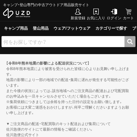
キャンプ・登山専門の中古アウトドア用品販売サイト
新規登録
お気に入り
ログイン
カート
キャンプ用品
登山用品
ウェア/フットウェア
カテゴリーで探す
ブ
【令和8年熊本地震の影響による配送状況について】
令和8年熊本地震により被害を受けられた皆様に心よりお見舞い申し上げま
す。
地震の影響により一部の地域での配送・集荷に遅れが発生する可能性がござ
います。
また今後の状況によっては、該当地域へのご注文商品の配達および宅配買取
のお申込みを一旦キャンセルさせていただく場合もございます。
※集荷依頼につきましては余裕を持った日付の設定をお願い致します。
お客様には大変ご迷惑をおかけしますが、何卒ご理解くださいますようお願
い申し上げます。
▼ご注文商品の配送・宅配買取のキット配送および集荷について
佐川急便のサイトにて最新の情報をご確認ください。
佐川急便公式サイト