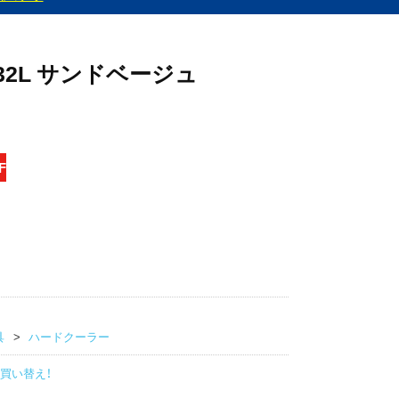
32L サンドベージュ
F
具
ハードクーラー
買い替え！