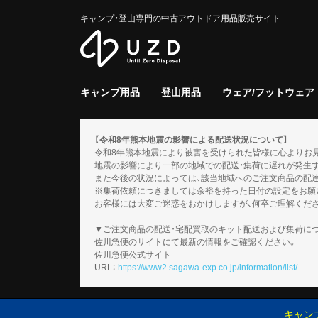
キャンプ・登山専門の中古アウトドア用品販売サイト
キャンプ用品
登山用品
ウェア/フットウェア
テント/タープ
クーラー/保冷器具
ジャグ
寝具
焚き火台/グリル
ファニチャー
ライト/ランタン
調理器具
ストーブ/ヒーター
バーナー
テーブルウェア
収納ラック/ケース
キャンプその他
テント/シェルター
寝具
バックパック
トレッキングポール
登山その他
スノーギア
調理器具
バーナー
テーブルウェア
メンズ
レディース
キッズ
服飾小物
フットウェア
ウェアその他
テント
タープ
テント用品
ソフトクー
ハードクー
クーラー/
マット
シュラフ
コット/ベ
寝具その他
グリル
焚火台
焚き火台/
テーブル
チェア
ファニチャ
電池/バッ
ホワイトガ
キャンドル
ガス
ハンディラ
ヘッドライ
ケロシン
ライト/ラ
クッカー
ダッチオー
クッカーそ
ガソリン/
ガス用
バーナーそ
アクセサリ
【令和8年熊本地震の影響による配送状況について】
令和8年熊本地震により被害を受けられた皆様に心よりお
地震の影響により一部の地域での配送・集荷に遅れが発生
また今後の状況によっては、該当地域へのご注文商品の配
※集荷依頼につきましては余裕を持った日付の設定をお願
お客様には大変ご迷惑をおかけしますが、何卒ご理解くだ
▼ご注文商品の配送・宅配買取のキット配送および集荷に
佐川急便のサイトにて最新の情報をご確認ください。
佐川急便公式サイト
URL：
https://www2.sagawa-exp.co.jp/information/list/
キャン