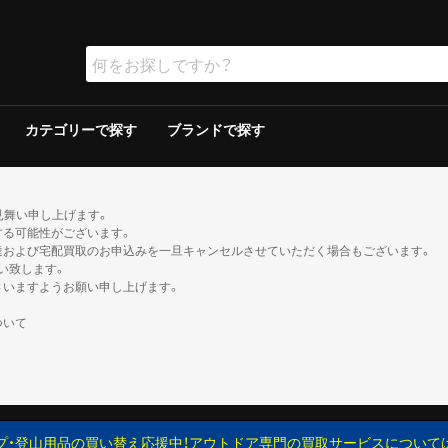
カテゴリーで探す
ブランドで探す
ラー
ラー
保冷器具その他
ッド
グリルその他
ーその他
テリー
ソリン
イト
ト
ンタンその他
ブン
の他
ケロシン
の他
ー
ダブルウォールテント
シングルウォールテント
ツェルト・シェルター・その他
ダウンシュラフ
化繊シュラフ
シュラフカバー
マット
寝具その他
デイバック（〜29L）
中型バックパック（30〜49L）
大型バックパック（50L〜）
バックパックその他
アウトドアウォッチ
サングラス
ハイドレーション/ボトル
ヘルメット
登山その他
ピッケル
アイゼン
スノーシュー/ワカン
スノーギアその他
クッカー
クッカーその他
ガソリン/ケロシン
ガス用
バーナーその他
アクセサリー
アウター
ミッドレイヤー
トップス／ベースレイヤー
ボトムス
レインスーツ
メンズその他
アウター
ミッドレイヤー
トップス／ベースレイヤー
ボトムス
レインスーツ
レディースその他
110cm以下
120〜140cm
150cm以上
帽子
ネックウォーマー・バラクラバ
手袋・グローブ
服飾小物その他
23cm未満
23cm〜
24cm〜
25cm〜
26cm〜
27cm〜
28cm〜
29cm以上
ゲイター
2ルームテント
ドームテント
その他テント
スクリーン/シェルター
ヘキサ/レクタタープ
その他タープ
マミー型
封筒型
炭
ガス
シングルバーナー
ツーバーナー
シングルバーナー
ツーバーナー
背負子・ベビーキャリー
トレイルランバック
ショルダーバック
ウエストバック
ダッフル・ボストンバッ
ポーチ
ザックカバー
背負子・ベビーキャリー
シングルバーナー
ツーバーナー
シングルバーナー
ツーバーナー
XS以下
S
M
L
XL以上
XS以下
S
M
L
XL以上
XS以下
S
M
L
XL以上
XS以下
S
M
L
XL以上
XS以下
S
M
L
XL以上
XS以下
S
M
L
XL以上
XS以下
S
M
L
XL以上
XS以下
S
M
L
XL以上
XS以下
S
M
L
XL以上
XS以下
S
M
L
XL以上
XS以下
S
M
L
XL以上
XS以下
S
M
L
XL以上
トレッキン
クライミン
サンダル
ブーツ
カジュアル
トレッキン
クライミン
サンダル
ブーツ
カジュアル
トレッキン
クライミン
サンダル
ブーツ
カジュアル
トレッキン
クライミン
サンダル
ブーツ
カジュアル
トレッキン
クライミン
サンダル
ブーツ
カジュアル
トレッキン
クライミン
サンダル
ブーツ
カジュアル
トレッキン
クライミン
サンダル
ブーツ
カジュアル
トレッキン
クライミン
サンダル
ブーツ
カジュアル
見舞い申し上げます。
する可能性がございます。
達および宅配買取のお申込みを一旦キャンセルさせていただく場合もございます。
い致します。
さいますようお願い申し上げます。
ついて
プ・登山用品の買い替え応援中！アウトドア専門の買取サービスについて