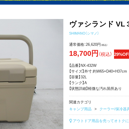
ヴァシランド VL 
SHIMANO（シマノ）
通常価格：
26,620円
（税込）
18,700円
（税込）
29%OF
【品番】NX-432W
【サイズ】外寸 約W65×D40×H37cm
【容量】32L
【ランク】A
【状態詳細】軽微な汚れ箇所あり
関連カテゴリ
キャンプ用品
クーラー/保冷器
アウトドア用品を売ってオトクに