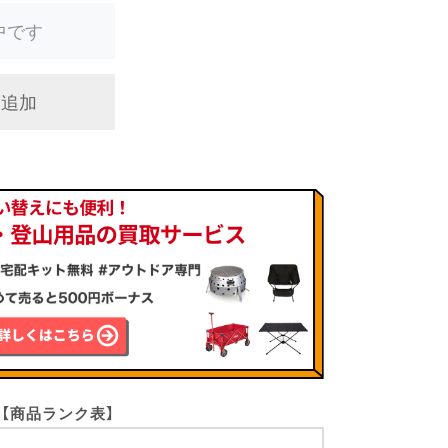
中です
に追加
【商品ランク表】