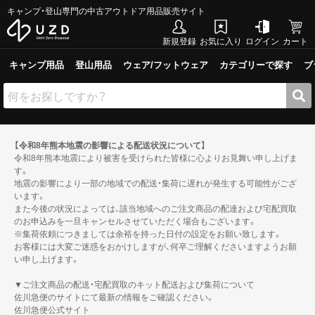
キャンプ・登山専門の中古アウトドア用品販売サイト
新規登録
お気に入り
ログイン
カート
キャンプ用品
登山用品
ウェア/フットウェア
カテゴリーで探す
ブ
【令和8年熊本地震の影響による配送状況について】
令和8年熊本地震により被害を受けられた皆様に心よりお見舞い申し上げま
す。
地震の影響により一部の地域での配送・集荷に遅れが発生する可能性がござ
います。
また今後の状況によっては、該当地域へのご注文商品の配達および宅配買取
のお申込みを一旦キャンセルさせていただく場合もございます。
※集荷依頼につきましては余裕を持った日付の設定をお願い致します。
お客様には大変ご迷惑をおかけしますが、何卒ご理解くださいますようお願
い申し上げます。
▼ご注文商品の配送・宅配買取のキット配送および集荷について
佐川急便のサイトにて最新の情報をご確認ください。
佐川急便公式サイト