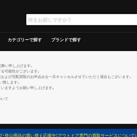
カテゴリーで探す
ブランドで探す
ラー
ラー
保冷器具その他
ッド
グリルその他
ーその他
テリー
ソリン
イト
ト
ンタンその他
ブン
の他
ケロシン
の他
ー
ダブルウォールテント
シングルウォールテント
ツェルト・シェルター・その他
ダウンシュラフ
化繊シュラフ
シュラフカバー
マット
寝具その他
デイバック（〜29L）
中型バックパック（30〜49L）
大型バックパック（50L〜）
バックパックその他
アウトドアウォッチ
サングラス
ハイドレーション/ボトル
ヘルメット
登山その他
ピッケル
アイゼン
スノーシュー/ワカン
スノーギアその他
クッカー
クッカーその他
ガソリン/ケロシン
ガス用
バーナーその他
アクセサリー
アウター
ミッドレイヤー
トップス／ベースレイヤー
ボトムス
レインスーツ
メンズその他
アウター
ミッドレイヤー
トップス／ベースレイヤー
ボトムス
レインスーツ
レディースその他
110cm以下
120〜140cm
150cm以上
帽子
ネックウォーマー・バラクラバ
手袋・グローブ
服飾小物その他
23cm未満
23cm〜
24cm〜
25cm〜
26cm〜
27cm〜
28cm〜
29cm以上
ゲイター
2ルームテント
ドームテント
その他テント
スクリーン/シェルター
ヘキサ/レクタタープ
その他タープ
マミー型
封筒型
炭
ガス
シングルバーナー
ツーバーナー
シングルバーナー
ツーバーナー
背負子・ベビーキャリー
トレイルランバック
ショルダーバック
ウエストバック
ダッフル・ボストンバッ
ポーチ
ザックカバー
背負子・ベビーキャリー
シングルバーナー
ツーバーナー
シングルバーナー
ツーバーナー
XS以下
S
M
L
XL以上
XS以下
S
M
L
XL以上
XS以下
S
M
L
XL以上
XS以下
S
M
L
XL以上
XS以下
S
M
L
XL以上
XS以下
S
M
L
XL以上
XS以下
S
M
L
XL以上
XS以下
S
M
L
XL以上
XS以下
S
M
L
XL以上
XS以下
S
M
L
XL以上
XS以下
S
M
L
XL以上
XS以下
S
M
L
XL以上
トレッキン
クライミン
サンダル
ブーツ
カジュアル
トレッキン
クライミン
サンダル
ブーツ
カジュアル
トレッキン
クライミン
サンダル
ブーツ
カジュアル
トレッキン
クライミン
サンダル
ブーツ
カジュアル
トレッキン
クライミン
サンダル
ブーツ
カジュアル
トレッキン
クライミン
サンダル
ブーツ
カジュアル
トレッキン
クライミン
サンダル
ブーツ
カジュアル
トレッキン
クライミン
サンダル
ブーツ
カジュアル
見舞い申し上げます。
する可能性がございます。
達および宅配買取のお申込みを一旦キャンセルさせていただく場合もございます。
い致します。
さいますようお願い申し上げます。
ついて
プ・登山用品の買い替え応援中！アウトドア専門の買取サービスについて