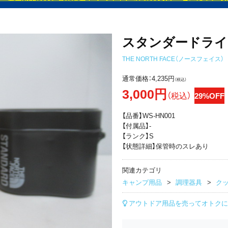
スタンダードライス
THE NORTH FACE（ノースフェイス）
通常価格：
4,235円
（税込）
3,000円
（税込）
29%OFF
【品番】WS-HN001
【付属品】-
【ランク】S
【状態詳細】保管時のスレあり
関連カテゴリ
キャンプ用品
調理器具
ク
アウトドア用品を売ってオトクに