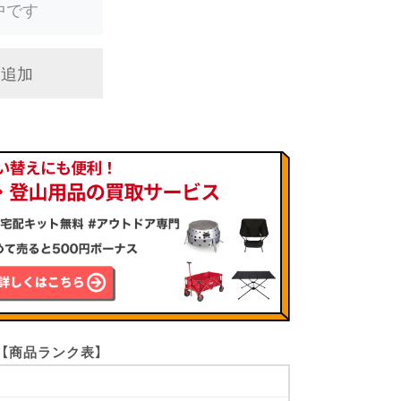
中です
に追加
【商品ランク表】