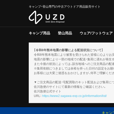
キャンプ・登山専門の中古アウトドア用品販売サイト
キャンプ用品
登山用品
ウェア/フットウェア
テント/タープ
クーラー/保冷器具
ジャグ
寝具
焚き火台/グリル
ファニチャー
ライト/ランタン
調理器具
ストーブ/ヒーター
バーナー
テーブルウェア
収納ラック/ケース
キャンプその他
テント/シェルター
寝具
バックパック
トレッキングポール
登山その他
スノーギア
調理器具
バーナー
テーブルウェア
メンズ
レディース
キッズ
服飾小物
フットウェア
ウェアその他
テント
タープ
テント用品
ソフトクー
ハードクー
クーラー/
マット
シュラフ
コット/ベ
寝具その他
グリル
焚火台
焚き火台/
テーブル
チェア
ファニチャ
電池/バッ
ホワイトガ
キャンドル
ガス
ハンディラ
ヘッドライ
ケロシン
ライト/ラ
クッカー
ダッチオー
クッカーそ
ガソリン/
ガス用
バーナーそ
アクセサリ
【令和8年熊本地震の影響による配送状況について】
令和8年熊本地震により被害を受けられた皆様に心よりお
地震の影響により一部の地域での配送・集荷に遅れが発生
また今後の状況によっては、該当地域へのご注文商品の配
※集荷依頼につきましては余裕を持った日付の設定をお願
お客様には大変ご迷惑をおかけしますが、何卒ご理解くだ
▼ご注文商品の配送・宅配買取のキット配送および集荷に
佐川急便のサイトにて最新の情報をご確認ください。
佐川急便公式サイト
URL：
https://www2.sagawa-exp.co.jp/information/list/
キャン