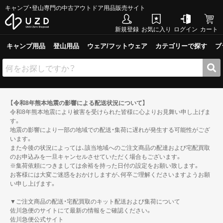
キャンプ・登山専門の中古アウトドア用品販売サイト
新規登録
お気に入り
ログイン
カート
キャンプ用品
登山用品
ウェア/フットウェア
カテゴリーで探す
ブ
【令和8年熊本地震の影響による配送状況について】
令和8年熊本地震により被害を受けられた皆様に心よりお見舞い申し上げま
す。
地震の影響により一部の地域での配送・集荷に遅れが発生する可能性がござ
います。
また今後の状況によっては、該当地域へのご注文商品の配達および宅配買取
のお申込みを一旦キャンセルさせていただく場合もございます。
※集荷依頼につきましては余裕を持った日付の設定をお願い致します。
お客様には大変ご迷惑をおかけしますが、何卒ご理解くださいますようお願
い申し上げます。
▼ご注文商品の配送・宅配買取のキット配送および集荷について
佐川急便のサイトにて最新の情報をご確認ください。
佐川急便公式サイト