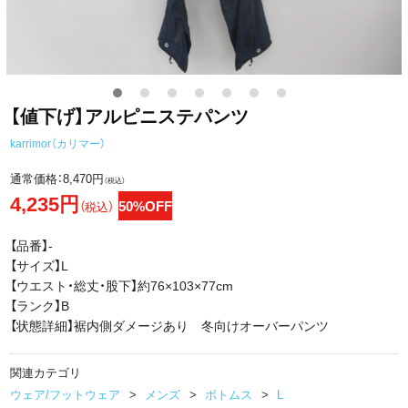
【値下げ】アルピニステパンツ
karrimor（カリマー）
通常価格：
8,470円
（税込）
4,235円
50%OFF
（税込）
【品番】-
【サイズ】L
【ウエスト・総丈・股下】約76×103×77cm
【ランク】B
【状態詳細】裾内側ダメージあり 冬向けオーバーパンツ
関連カテゴリ
ウェア/フットウェア
メンズ
ボトムス
L