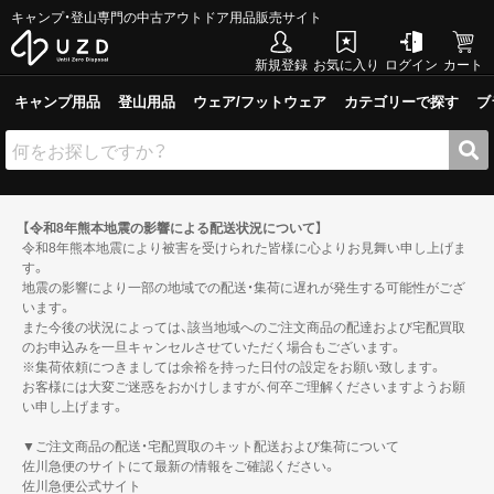
キャンプ・登山専門の中古アウトドア用品販売サイト
新規登録
お気に入り
ログイン
カート
キャンプ用品
登山用品
ウェア/フットウェア
カテゴリーで探す
ブ
【令和8年熊本地震の影響による配送状況について】
令和8年熊本地震により被害を受けられた皆様に心よりお見舞い申し上げま
す。
地震の影響により一部の地域での配送・集荷に遅れが発生する可能性がござ
います。
また今後の状況によっては、該当地域へのご注文商品の配達および宅配買取
のお申込みを一旦キャンセルさせていただく場合もございます。
※集荷依頼につきましては余裕を持った日付の設定をお願い致します。
お客様には大変ご迷惑をおかけしますが、何卒ご理解くださいますようお願
い申し上げます。
▼ご注文商品の配送・宅配買取のキット配送および集荷について
佐川急便のサイトにて最新の情報をご確認ください。
佐川急便公式サイト