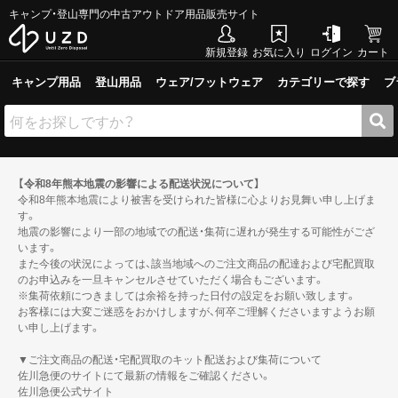
キャンプ・登山専門の中古アウトドア用品販売サイト
新規登録
お気に入り
ログイン
カート
キャンプ用品
登山用品
ウェア/フットウェア
カテゴリーで探す
ブ
【令和8年熊本地震の影響による配送状況について】
令和8年熊本地震により被害を受けられた皆様に心よりお見舞い申し上げま
す。
地震の影響により一部の地域での配送・集荷に遅れが発生する可能性がござ
います。
また今後の状況によっては、該当地域へのご注文商品の配達および宅配買取
のお申込みを一旦キャンセルさせていただく場合もございます。
※集荷依頼につきましては余裕を持った日付の設定をお願い致します。
お客様には大変ご迷惑をおかけしますが、何卒ご理解くださいますようお願
い申し上げます。
▼ご注文商品の配送・宅配買取のキット配送および集荷について
佐川急便のサイトにて最新の情報をご確認ください。
佐川急便公式サイト