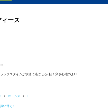
ディース
cm
リラックスタイムが快適に過ごせる、軽く穿き心地のよい
ス
ボトムス
L
買い替え！