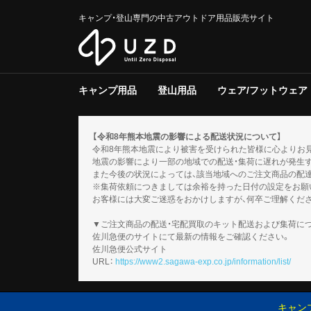
キャンプ・登山専門の中古アウトドア用品販売サイト
キャンプ用品
登山用品
ウェア/フットウェア
テント/タープ
クーラー/保冷器具
ジャグ
寝具
焚き火台/グリル
ファニチャー
ライト/ランタン
調理器具
ストーブ/ヒーター
バーナー
テーブルウェア
収納ラック/ケース
キャンプその他
テント/シェルター
寝具
バックパック
トレッキングポール
登山その他
スノーギア
調理器具
バーナー
テーブルウェア
メンズ
レディース
キッズ
服飾小物
フットウェア
ウェアその他
テント
タープ
テント用品
ソフトクー
ハードクー
クーラー/
マット
シュラフ
コット/ベ
寝具その他
グリル
焚火台
焚き火台/
テーブル
チェア
ファニチャ
電池/バッ
ホワイトガ
キャンドル
ガス
ハンディラ
ヘッドライ
ケロシン
ライト/ラ
クッカー
ダッチオー
クッカーそ
ガソリン/
ガス用
バーナーそ
アクセサリ
【令和8年熊本地震の影響による配送状況について】
令和8年熊本地震により被害を受けられた皆様に心よりお
地震の影響により一部の地域での配送・集荷に遅れが発生
また今後の状況によっては、該当地域へのご注文商品の配
※集荷依頼につきましては余裕を持った日付の設定をお願
お客様には大変ご迷惑をおかけしますが、何卒ご理解くだ
▼ご注文商品の配送・宅配買取のキット配送および集荷に
佐川急便のサイトにて最新の情報をご確認ください。
佐川急便公式サイト
URL：
https://www2.sagawa-exp.co.jp/information/list/
キャン