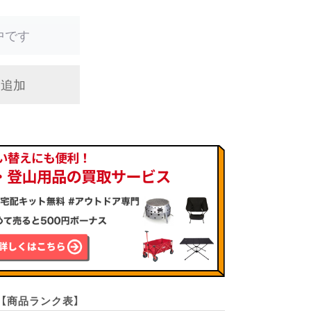
中です
に追加
【商品ランク表】