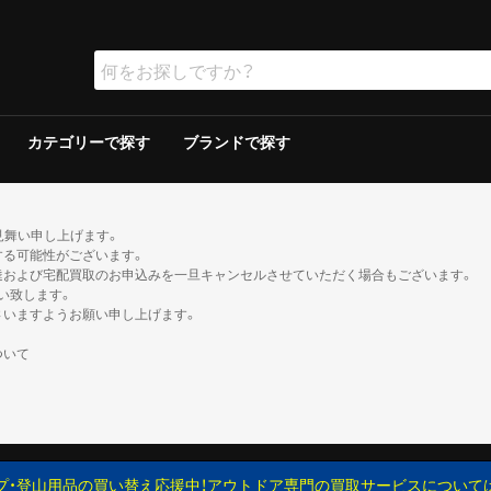
カテゴリーで探す
ブランドで探す
ラー
ラー
保冷器具その他
ッド
グリルその他
ーその他
テリー
ソリン
イト
ト
ンタンその他
ブン
の他
ケロシン
の他
ー
ダブルウォールテント
シングルウォールテント
ツェルト・シェルター・その他
ダウンシュラフ
化繊シュラフ
シュラフカバー
マット
寝具その他
デイバック（〜29L）
中型バックパック（30〜49L）
大型バックパック（50L〜）
バックパックその他
アウトドアウォッチ
サングラス
ハイドレーション/ボトル
ヘルメット
登山その他
ピッケル
アイゼン
スノーシュー/ワカン
スノーギアその他
クッカー
クッカーその他
ガソリン/ケロシン
ガス用
バーナーその他
アクセサリー
アウター
ミッドレイヤー
トップス／ベースレイヤー
ボトムス
レインスーツ
メンズその他
アウター
ミッドレイヤー
トップス／ベースレイヤー
ボトムス
レインスーツ
レディースその他
110cm以下
120〜140cm
150cm以上
帽子
ネックウォーマー・バラクラバ
手袋・グローブ
服飾小物その他
23cm未満
23cm〜
24cm〜
25cm〜
26cm〜
27cm〜
28cm〜
29cm以上
ゲイター
2ルームテント
ドームテント
その他テント
スクリーン/シェルター
ヘキサ/レクタタープ
その他タープ
マミー型
封筒型
炭
ガス
シングルバーナー
ツーバーナー
シングルバーナー
ツーバーナー
背負子・ベビーキャリー
トレイルランバック
ショルダーバック
ウエストバック
ダッフル・ボストンバッ
ポーチ
ザックカバー
背負子・ベビーキャリー
シングルバーナー
ツーバーナー
シングルバーナー
ツーバーナー
XS以下
S
M
L
XL以上
XS以下
S
M
L
XL以上
XS以下
S
M
L
XL以上
XS以下
S
M
L
XL以上
XS以下
S
M
L
XL以上
XS以下
S
M
L
XL以上
XS以下
S
M
L
XL以上
XS以下
S
M
L
XL以上
XS以下
S
M
L
XL以上
XS以下
S
M
L
XL以上
XS以下
S
M
L
XL以上
XS以下
S
M
L
XL以上
トレッキン
クライミン
サンダル
ブーツ
カジュアル
トレッキン
クライミン
サンダル
ブーツ
カジュアル
トレッキン
クライミン
サンダル
ブーツ
カジュアル
トレッキン
クライミン
サンダル
ブーツ
カジュアル
トレッキン
クライミン
サンダル
ブーツ
カジュアル
トレッキン
クライミン
サンダル
ブーツ
カジュアル
トレッキン
クライミン
サンダル
ブーツ
カジュアル
トレッキン
クライミン
サンダル
ブーツ
カジュアル
見舞い申し上げます。
する可能性がございます。
達および宅配買取のお申込みを一旦キャンセルさせていただく場合もございます。
い致します。
さいますようお願い申し上げます。
ついて
プ・登山用品の買い替え応援中！アウトドア専門の買取サービスについて