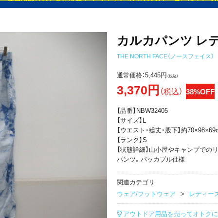
カルカパンツ レ
THE NORTH FACE（ノースフェイス）
通常価格：
5,445円
（税込）
3,370円
（税込）
38%OFF
【品番】NBW32405
【サイズ】L
【ウエスト・総丈・股下】約70×98×69
【ランク】S
【状態詳細】山小屋やキャンプでの
パンツ。パッカブル仕様
関連カテゴリ
ウェア/フットウェア
レディー
アウトドア用品を売ってオトクに